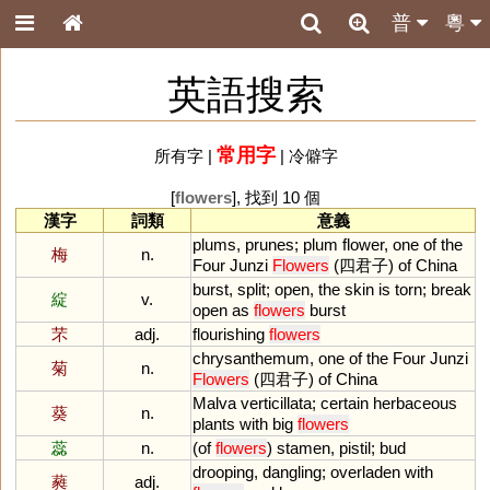
普
粵
英語搜索
常用字
所有字
|
|
冷僻字
[
flowers
], 找到 10 個
漢字
詞類
意義
plums
,
prunes
;
plum
flower
,
one
of
the
梅
n.
Four
Junzi
Flowers
(四君子)
of
China
burst
,
split
;
open
,
the
skin
is
torn
;
break
綻
v.
open
as
flowers
burst
芣
adj.
flourishing
flowers
chrysanthemum
,
one
of
the
Four
Junzi
菊
n.
Flowers
(四君子)
of
China
Malva
verticillata
;
certain
herbaceous
葵
n.
plants
with
big
flowers
蕊
n.
(
of
flowers
)
stamen
,
pistil
;
bud
drooping
,
dangling
;
overladen
with
蕤
adj.