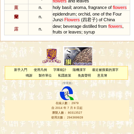
flowers
and
leaves
薰
n.
holy
basil
;
aroma
,
fragrance
of
flowers
epidendrum
;
orchid
,
one
of
the
Four
蘭
n.
Junzi
Flowers
(四君子)
of
China
dew
;
beverage
distilled
from
flowers
,
露
n.
fruits
or
leaves
;
syrup
新手入門
使用凡例
字庫統計
隨機漢字
最近被搜索的漢字
鳴謝
製作單位
私隱政策
免責聲明
意見簿
（
管理員
）
在線人數： 2979
自 2014 年 7 月 8 日起
瀏覽人數： 80313527
使用次數： 294369928