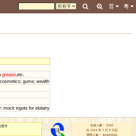
普
粵
h
grease
,
etc
.
cosmetics
;
gums
;
wealth
r
;
mock
ingots
for
idolatry
在線人數： 3292
的漢字
自 2014 年 7 月 8 日起
瀏覽人數： 80383589