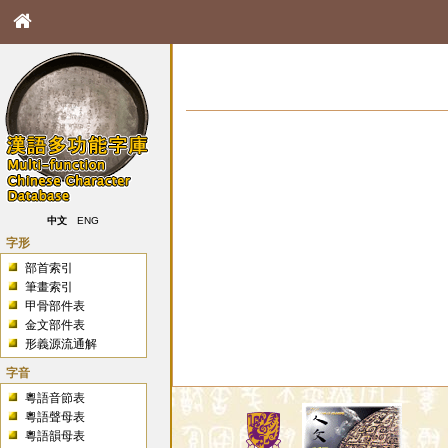
中文
ENG
字形
部首索引
筆畫索引
甲骨部件表
金文部件表
形義源流通解
字音
粵語音節表
粵語聲母表
粵語韻母表