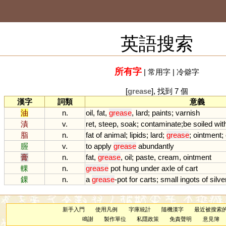
英語搜索
所有字
|
常用字
|
冷僻字
[
grease
], 找到 7 個
漢字
詞類
意義
油
n.
oil
,
fat
,
grease
,
lard
;
paints
;
varnish
漬
v.
ret
,
steep
,
soak
;
contaminate
;
be
soiled
wit
脂
n.
fat
of
animal
;
lipids
;
lard
;
grease
;
ointment
;
腛
v.
to
apply
grease
abundantly
膏
n.
fat
,
grease
,
oil
;
paste
,
cream
,
ointment
輠
n.
grease
pot
hung
under
axle
of
cart
錁
n.
a
grease
-
pot
for
carts
;
small
ingots
of
silve
新手入門
使用凡例
字庫統計
隨機漢字
最近被搜索
鳴謝
製作單位
私隱政策
免責聲明
意見簿