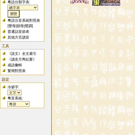
粵語分類字表:
粵語注音系統對照表
[
聲母
|
韻母
|
聲調
]
普通話音節表
其他方言讀音
工具
《說文》全文索引
《讀史方輿紀要》
成語彙輯
繁簡對照表
設定
冷僻字:
粵音系統: