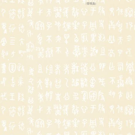
（
管理員
）