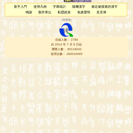
新手入門
使用凡例
字庫統計
隨機漢字
最近被搜索的漢字
鳴謝
製作單位
私隱政策
免責聲明
意見簿
（
管理員
）
在線人數： 2780
自 2014 年 7 月 8 日起
瀏覽人數： 80118042
使用次數： 294019465