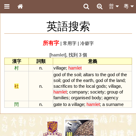
普
粵
英語搜索
所有字
|
常用字
|
冷僻字
[
hamlet
], 找到 3 個
漢字
詞類
意義
村
n.
village
;
hamlet
god
of
the
soil
;
altars
to
the
god
of
the
soil
;
god
of
the
earth
,
god
of
the
land
;
社
n.
sacrifices
to
the
local
gods
;
village
,
hamlet
;
company
;
society
;
group
of
families
;
organised
body
;
agency
閆
n.
gate
to
a
village
;
hamlet
;
a
surname