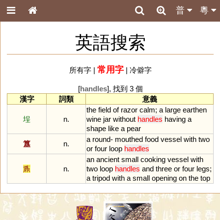
普
粵
英語搜索
常用字
所有字
|
|
冷僻字
[
handles
], 找到 3 個
漢字
詞類
意義
the
field
of
razor
calm
;
a
large
earthen
埕
n.
wine
jar
without
handles
having
a
shape
like
a
pear
a
round
-
mouthed
food
vessel
with
two
簋
n.
or
four
loop
handles
an
ancient
small
cooking
vessel
with
鼒
n.
two
loop
handles
and
three
or
four
legs
;
a
tripod
with
a
small
opening
on
the
top