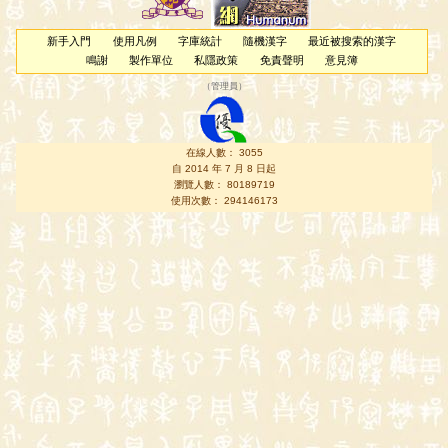
新手入門
使用凡例
字庫統計
隨機漢字
最近被搜索的漢字
鳴謝
製作單位
私隱政策
免責聲明
意見簿
（
管理員
）
在線人數： 3055
自 2014 年 7 月 8 日起
瀏覽人數： 80189719
使用次數： 294146173