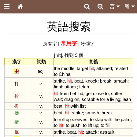
普
粵
英語搜索
常用字
所有字
|
|
冷僻字
[
hit
], 找到 9 個
漢字
詞類
意義
the
middle
;
target
hit
,
attained
;
related
中
adj.
to
China
strike
,
hit
,
beat
,
knock
;
break
,
smash
;
打
v.
fight
;
attack
;
fetch
hit
from
behind
;
get
close
to
;
suffer
;
挨
v.
wait
;
drag
on
,
scrabble
for
a
living
;
lean
捶
v.
beat
;
hit
with
fist
揍
v.
beat
,
hit
,
strike
;
smash
,
break
to
roll
up
sleeves
;
to
slap
with
the
palm
;
揎
v.
to
hit
;
to
push
;
to
lift
up
;
to
fill
擊
v.
strike
,
beat
,
hit
;
attack
;
assault