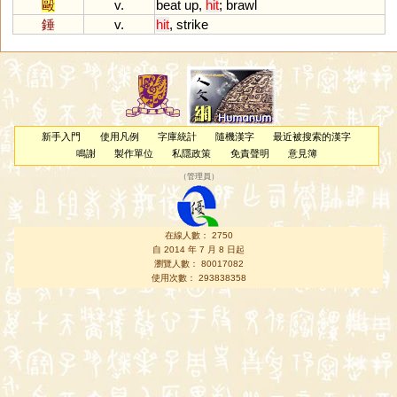
毆
v.
beat
up
,
hit
;
brawl
錘
v.
hit
,
strike
新手入門
使用凡例
字庫統計
隨機漢字
最近被搜索的漢字
鳴謝
製作單位
私隱政策
免責聲明
意見簿
（
管理員
）
在線人數： 2750
自 2014 年 7 月 8 日起
瀏覽人數： 80017082
使用次數： 293838358