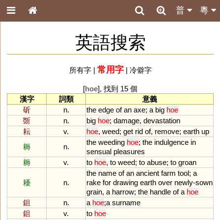
普
粵
英語搜索
常用字
所有字
|
|
冷僻字
[
hoe
], 找到 15 個
漢字
詞類
意義
斫
n.
the
edge
of
an
axe
;
a
big
hoe
斲
n.
big
hoe
;
damage
,
devastation
耘
v.
hoe
,
weed
;
get
rid
of
,
remove
;
earth
up
the
weeding
hoe
;
the
indulgence
in
耨
n.
sensual
pleasures
耨
v.
to
hoe
,
to
weed
;
to
abuse
;
to
groan
the
name
of
an
ancient
farm
tool
;
a
耰
n.
rake
for
drawing
earth
over
newly
-
sown
grain
,
a
harrow
;
the
handle
of
a
hoe
鉏
n.
a
hoe
;
a
surname
鉏
v.
to
hoe