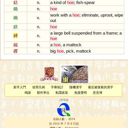
銛
n.
a
kind
of
hoe
;
fish
-
spear
鋤
n.
hoe
work
with
a
hoe
;
eliminate
,
uproot
,
wipe
鋤
v.
out
錤
n.
hoe
a
large
bell
suspended
from
a
frame
;
a
鎛
n.
hoe
鎡
n.
a
hoe
,
a
mattock
钁
n.
big
hoe
,
pick
,
mattock
新手入門
使用凡例
字庫統計
隨機漢字
最近被搜索的漢字
鳴謝
製作單位
私隱政策
免責聲明
意見簿
（
管理員
）
在線人數： 3574
自 2014 年 7 月 8 日起