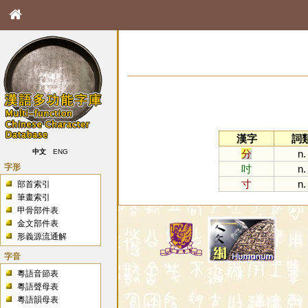
漢字
詞
分
n.
中文
ENG
字形
吋
n.
寸
n.
部首索引
筆畫索引
甲骨部件表
金文部件表
形義源流通解
字音
粵語音節表
粵語聲母表
粵語韻母表