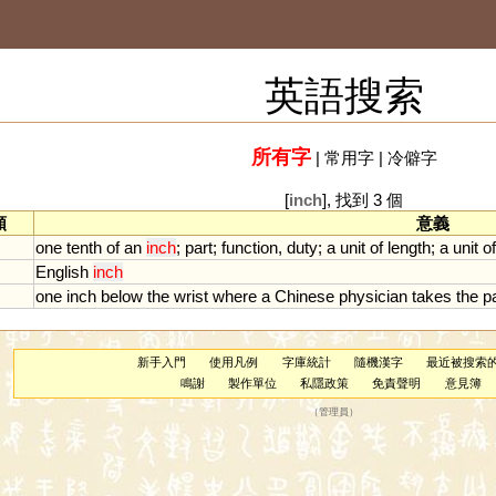
英語搜索
所有字
|
常用字
|
冷僻字
[
inch
], 找到 3 個
類
意義
one
tenth
of
an
inch
;
part
;
function
,
duty
;
a
unit
of
length
;
a
unit
of
English
inch
one
inch
below
the
wrist
where
a
Chinese
physician
takes
the
p
新手入門
使用凡例
字庫統計
隨機漢字
最近被搜索
鳴謝
製作單位
私隱政策
免責聲明
意見簿
（
管理員
）