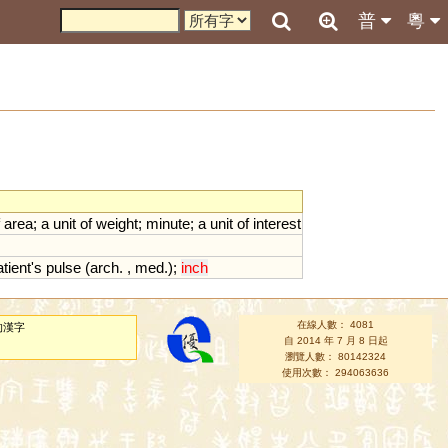
普
粵
area
;
a
unit
of
weight
;
minute
;
a
unit
of
interest
atient
'
s
pulse
(
arch
. ,
med
.);
inch
在線人數： 4081
的漢字
自 2014 年 7 月 8 日起
瀏覽人數： 80142324
使用次數： 294063636