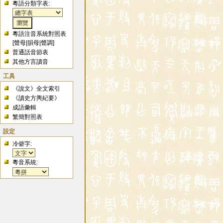
粵語分類字表:
粵語注音系統對照表
[
聲母
|
韻母
|
聲調
]
普通話音節表
其他方言讀音
工具
《說文》全文索引
《讀史方輿紀要》
成語彙輯
繁簡對照表
設定
冷僻字:
粵音系統: