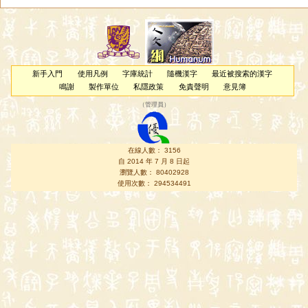
新手入門
使用凡例
字庫統計
隨機漢字
最近被搜索的漢字
鳴謝
製作單位
私隱政策
免責聲明
意見簿
（
管理員
）
在線人數： 3156
自 2014 年 7 月 8 日起
瀏覽人數： 80402928
使用次數： 294534491