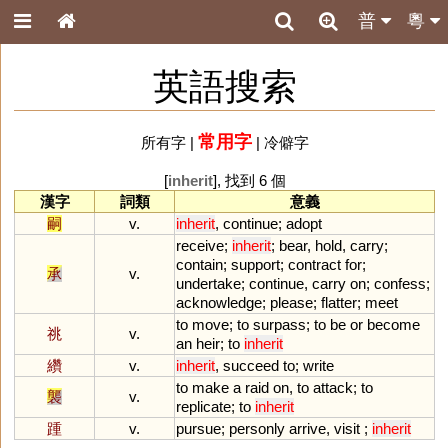
普
粵
英語搜索
常用字
所有字
|
|
冷僻字
[
inherit
], 找到 6 個
漢字
詞類
意義
嗣
v.
inherit
,
continue
;
adopt
receive
;
inherit
;
bear
,
hold
,
carry
;
contain
;
support
;
contract
for
;
承
v.
undertake
;
continue
,
carry
on
;
confess
;
acknowledge
;
please
;
flatter
;
meet
to
move
;
to
surpass
;
to
be
or
become
祧
v.
an
heir
;
to
inherit
纘
v.
inherit
,
succeed
to
;
write
to
make
a
raid
on
,
to
attack
;
to
襲
v.
replicate
;
to
inherit
踵
v.
pursue
;
personly
arrive
,
visit
;
inherit