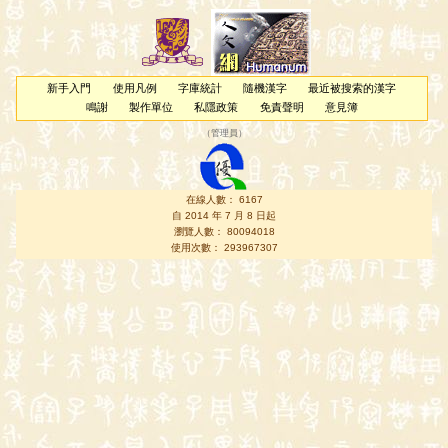
新手入門
使用凡例
字庫統計
隨機漢字
最近被搜索的漢字
鳴謝
製作單位
私隱政策
免責聲明
意見簿
（
管理員
）
在線人數： 6167
自 2014 年 7 月 8 日起
瀏覽人數： 80094018
使用次數： 293967307