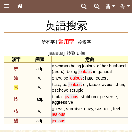
普
粵
英語搜索
常用字
所有字
|
|
冷僻字
[
jealous
], 找到 6 個
漢字
詞類
意義
a
woman
being
jealous
of
her
husband
妒
adj.
(
arch
.);
being
jealous
in
general
嫉
v.
envy
,
be
jealous
;
hate
,
detest
hate
;
be
jealous
of
;
taboo
,
avoid
,
shun
,
忌
v.
eschew
;
scruple
brutal
;
jealous
;
stubborn
;
perverse
;
忮
adj.
aggressive
guess
,
surmise
;
envy
,
suspect
,
feel
猜
v.
jealous
醋
adj.
jealous