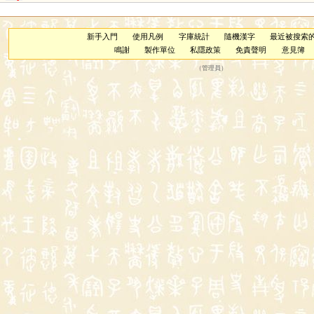
新手入門
使用凡例
字庫統計
隨機漢字
最近被搜索
鳴謝
製作單位
私隱政策
免責聲明
意見簿
（
管理員
）