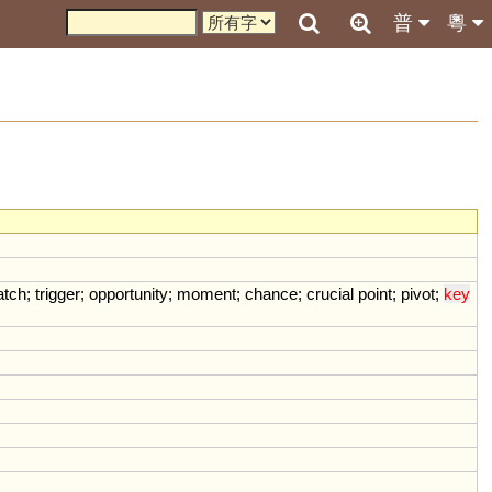
普
粵
atch
;
trigger
;
opportunity
;
moment
;
chance
;
crucial
point
;
pivot
;
key