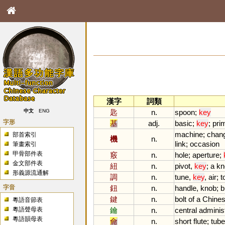
漢字
詞類
匙
n.
spoon
;
key
中文
ENG
字形
基
adj.
basic
;
key
;
pri
machine
;
chan
部首索引
機
n.
link
;
occasion
筆畫索引
甲骨部件表
竅
n.
hole
;
aperture
;
金文部件表
紐
n.
pivot
,
key
;
a
k
形義源流通解
調
n.
tune
,
key
,
air
;
t
字音
鈕
n.
handle
,
knob
;
b
鍵
n.
bolt
of
a
Chine
粵語音節表
粵語聲母表
鑰
n.
central
administ
粵語韻母表
龠
n.
short
flute
;
tube