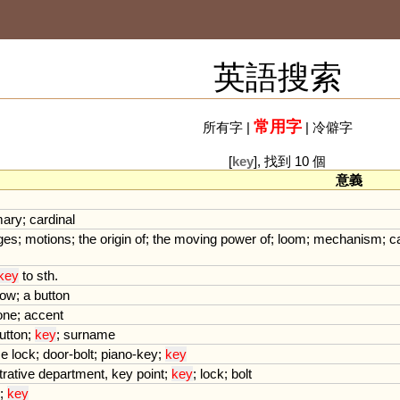
英語搜索
常用字
所有字
|
|
冷僻字
[
key
], 找到 10 個
意義
mary
;
cardinal
ges
;
motions
;
the
origin
of
;
the
moving
power
of
;
loom
;
mechanism
;
c
key
to
sth
.
now
;
a
button
one
;
accent
utton
;
key
;
surname
se
lock
;
door
-
bolt
;
piano
-
key
;
key
rative
department
,
key
point
;
key
;
lock
;
bolt
;
key