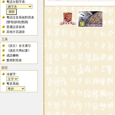
粵語分類字表:
粵語注音系統對照表
[
聲母
|
韻母
|
聲調
]
普通話音節表
其他方言讀音
工具
《說文》全文索引
《讀史方輿紀要》
成語彙輯
繁簡對照表
設定
冷僻字:
粵音系統: