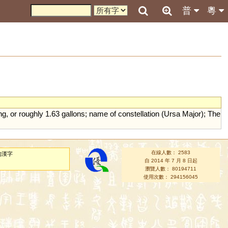
普
粵
ng
,
or
roughly
1
.
63
gallons
;
name
of
constellation
(
Ursa
Major
);
The
在線人數： 2583
的漢字
自 2014 年 7 月 8 日起
瀏覽人數： 80194711
使用次數： 294156045