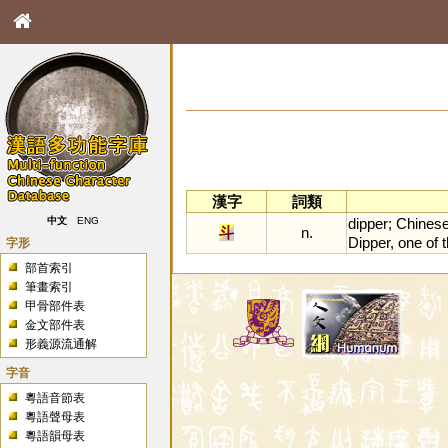
漢字
詞類
dipper
;
Chines
中文
ENG
斗
n.
Dipper
,
one
of
字形
部首索引
筆畫索引
甲骨部件表
金文部件表
形義源流通解
字音
粵語音節表
粵語聲母表
粵語韻母表