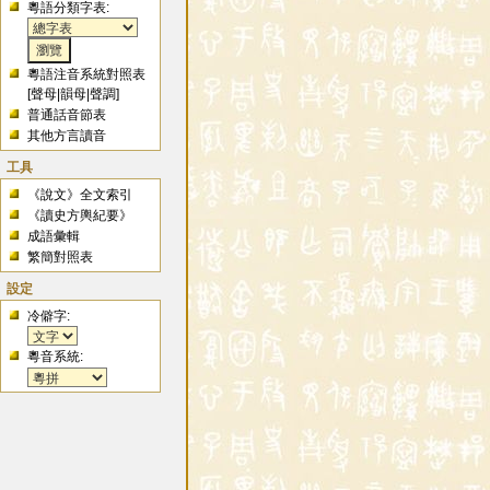
粵語分類字表:
粵語注音系統對照表
[
聲母
|
韻母
|
聲調
]
普通話音節表
其他方言讀音
工具
《說文》全文索引
《讀史方輿紀要》
成語彙輯
繁簡對照表
設定
冷僻字:
粵音系統: