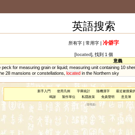
英語搜索
冷僻字
所有字
|
常用字
|
[
located
], 找到 1 個
意義
e
peck
for
measuring
grain
or
liquid
;
measuring
unit
containing
10
she
the
28
mansions
or
constellations
,
located
in
the
Northern
sky
新手入門
使用凡例
字庫統計
隨機漢字
最近被搜索
鳴謝
製作單位
私隱政策
免責聲明
意見簿
（
管理員
）