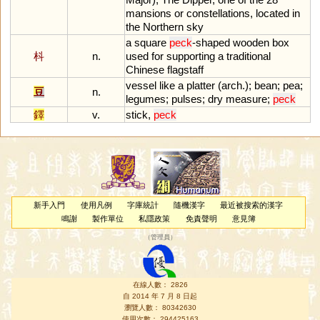
mansions
or
constellations
,
located
in
the
Northern
sky
a
square
peck
-
shaped
wooden
box
枓
n.
used
for
supporting
a
traditional
Chinese
flagstaff
vessel
like
a
platter
(
arch
.);
bean
;
pea
;
豆
n.
legumes
;
pulses
;
dry
measure
;
peck
鐸
v.
stick
,
peck
新手入門
使用凡例
字庫統計
隨機漢字
最近被搜索的漢字
鳴謝
製作單位
私隱政策
免責聲明
意見簿
（
管理員
）
在線人數： 2826
自 2014 年 7 月 8 日起
瀏覽人數： 80342630
使用次數： 294425163