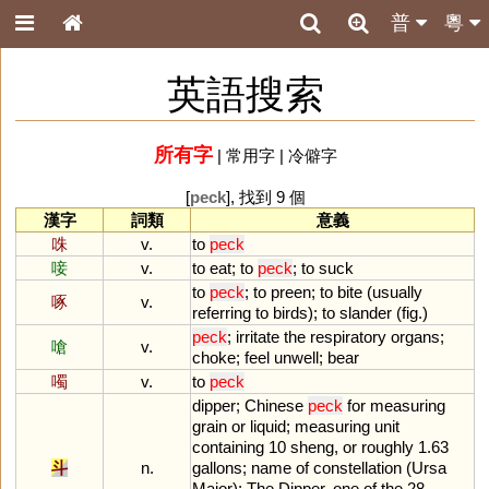
普
粵
英語搜索
所有字
|
常用字
|
冷僻字
[
peck
], 找到 9 個
漢字
詞類
意義
咮
v.
to
peck
唼
v.
to
eat
;
to
peck
;
to
suck
to
peck
;
to
preen
;
to
bite
(
usually
啄
v.
referring
to
birds
);
to
slander
(
fig
.)
peck
;
irritate
the
respiratory
organs
;
嗆
v.
choke
;
feel
unwell
;
bear
噣
v.
to
peck
dipper
;
Chinese
peck
for
measuring
grain
or
liquid
;
measuring
unit
containing
10
sheng
,
or
roughly
1
.
63
斗
n.
gallons
;
name
of
constellation
(
Ursa
Major
);
The
Dipper
,
one
of
the
28