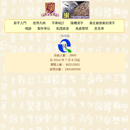
新手入門
使用凡例
字庫統計
隨機漢字
最近被搜索的漢字
鳴謝
製作單位
私隱政策
免責聲明
意見簿
（
管理員
）
在線人數： 2800
自 2014 年 7 月 8 日起
瀏覽人數： 80213302
使用次數： 294192034