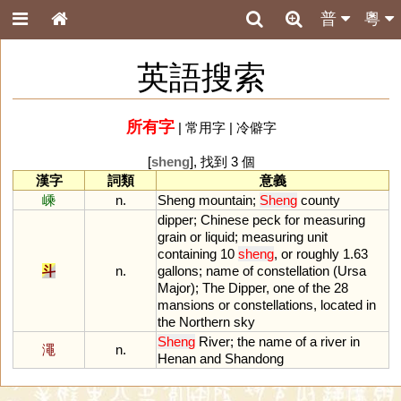
普
粵
英語搜索
所有字
|
常用字
|
冷僻字
[
sheng
], 找到 3 個
漢字
詞類
意義
嵊
n.
Sheng
mountain
;
Sheng
county
dipper
;
Chinese
peck
for
measuring
grain
or
liquid
;
measuring
unit
containing
10
sheng
,
or
roughly
1
.
63
斗
n.
gallons
;
name
of
constellation
(
Ursa
Major
);
The
Dipper
,
one
of
the
28
mansions
or
constellations
,
located
in
the
Northern
sky
Sheng
River
;
the
name
of
a
river
in
澠
n.
Henan
and
Shandong