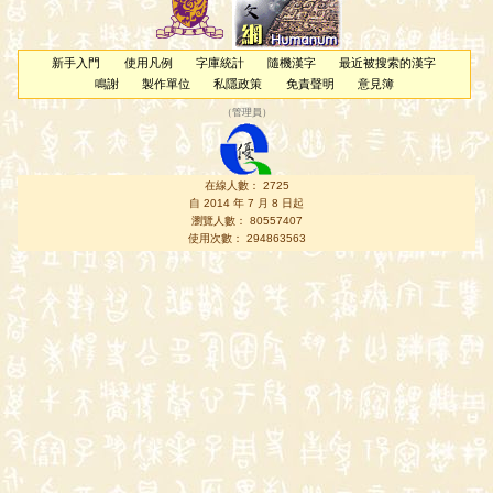
新手入門
使用凡例
字庫統計
隨機漢字
最近被搜索的漢字
鳴謝
製作單位
私隱政策
免責聲明
意見簿
（
管理員
）
在線人數： 2725
自 2014 年 7 月 8 日起
瀏覽人數： 80557407
使用次數： 294863563