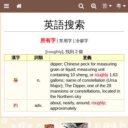
普
粵
英語搜索
所有字
|
常用字
|
冷僻字
[
roughly
], 找到 2 個
漢字
詞類
意義
dipper
;
Chinese
peck
for
measuring
grain
or
liquid
;
measuring
unit
containing
10
sheng
,
or
roughly
1
.
63
斗
n.
gallons
;
name
of
constellation
(
Ursa
Major
);
The
Dipper
,
one
of
the
28
mansions
or
constellations
,
located
in
the
Northern
sky
about
,
nearly
,
around
;
roughly
;
約
adv.
approximately