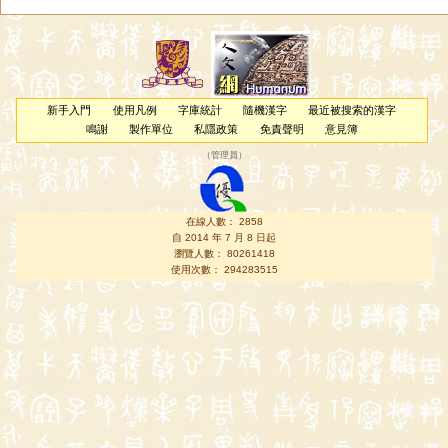
新手入門
使用凡例
字庫統計
隨機漢字
最近被搜索的漢字
鳴謝
製作單位
私隱政策
免責聲明
意見簿
（
管理員
）
在線人數： 2858
自 2014 年 7 月 8 日起
瀏覽人數： 80261418
使用次數： 294283515