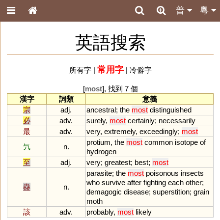
普
粵
英語搜索
常用字
所有字
|
|
冷僻字
[
most
], 找到 7 個
漢字
詞類
意義
宗
adj.
ancestral
;
the
most
distinguished
必
adv.
surely
,
most
certainly
;
necessarily
最
adv.
very
,
extremely
,
exceedingly
;
most
protium
,
the
most
common
isotope
of
氕
n.
hydrogen
至
adj.
very
;
greatest
;
best
;
most
parasite
;
the
most
poisonous
insects
who
survive
after
fighting
each
other
;
蠱
n.
demagogic
disease
;
superstition
;
grain
moth
該
adv.
probably
,
most
likely