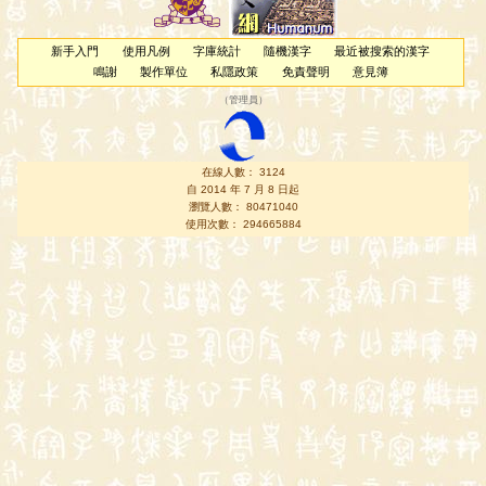
新手入門
使用凡例
字庫統計
隨機漢字
最近被搜索的漢字
鳴謝
製作單位
私隱政策
免責聲明
意見簿
（
管理員
）
在線人數： 3124
自 2014 年 7 月 8 日起
瀏覽人數： 80471040
使用次數： 294665884