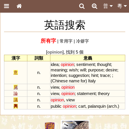
普
粵
英語搜索
所有字
|
常用字
|
冷僻字
[
opinion
], 找到 5 個
漢字
詞類
意義
idea
;
opinion
;
sentiment
;
thought
;
meaning
;
wish
;
will
;
purpose
;
desire
;
意
n.
intention
;
suggestion
;
hint
;
trace
; ;
(
Chinese
name
for
)
Italy
見
n.
view
,
opinion
論
n.
view
,
opinion
;
statement
;
theory
議
n.
opinion
,
view
輿
n.
public
opinion
;
cart
,
palanquin
(
arch
.)