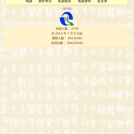
鳴謝
製作單位
私隱政策
免責聲明
意見簿
（
管理員
）
在線人數： 2755
自 2014 年 7 月 8 日起
瀏覽人數： 80234382
使用次數： 294233931