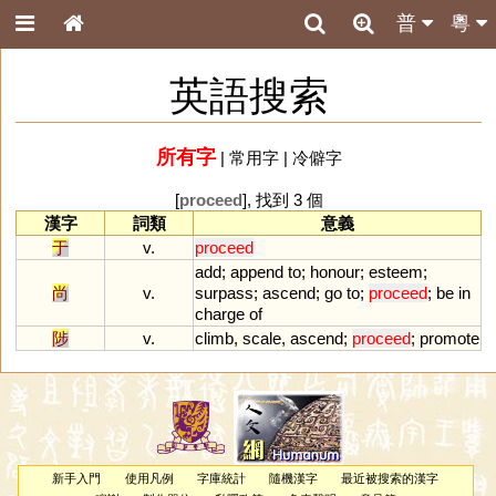
普
粵
英語搜索
所有字
|
常用字
|
冷僻字
[
proceed
], 找到 3 個
漢字
詞類
意義
于
v.
proceed
add
;
append
to
;
honour
;
esteem
;
尚
v.
surpass
;
ascend
;
go
to
;
proceed
;
be
in
charge
of
陟
v.
climb
,
scale
,
ascend
;
proceed
;
promote
新手入門
使用凡例
字庫統計
隨機漢字
最近被搜索的漢字