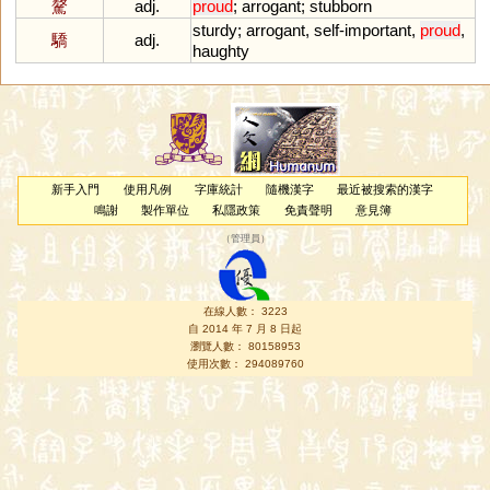
驁
adj.
proud
;
arrogant
;
stubborn
sturdy
;
arrogant
,
self
-
important
,
proud
,
驕
adj.
haughty
新手入門
使用凡例
字庫統計
隨機漢字
最近被搜索的漢字
鳴謝
製作單位
私隱政策
免責聲明
意見簿
（
管理員
）
在線人數： 3223
自 2014 年 7 月 8 日起
瀏覽人數： 80158953
使用次數： 294089760