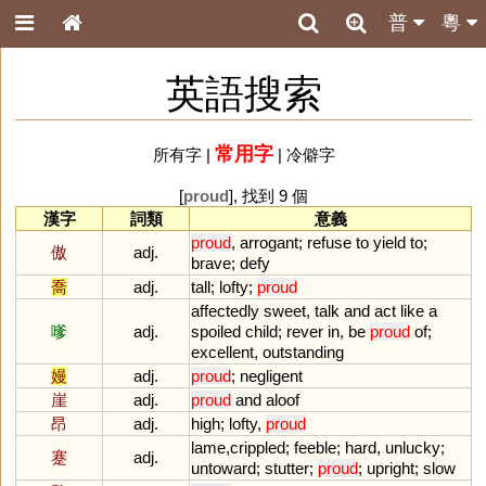
普
粵
英語搜索
常用字
所有字
|
|
冷僻字
[
proud
], 找到 9 個
漢字
詞類
意義
proud
,
arrogant
;
refuse
to
yield
to
;
傲
adj.
brave
;
defy
喬
adj.
tall
;
lofty
;
proud
affectedly
sweet
,
talk
and
act
like
a
嗲
adj.
spoiled
child
;
rever
in
,
be
proud
of
;
excellent
,
outstanding
嫚
adj.
proud
;
negligent
崖
adj.
proud
and
aloof
昂
adj.
high
;
lofty
,
proud
lame
,
crippled
;
feeble
;
hard
,
unlucky
;
蹇
adj.
untoward
;
stutter
;
proud
;
upright
;
slow