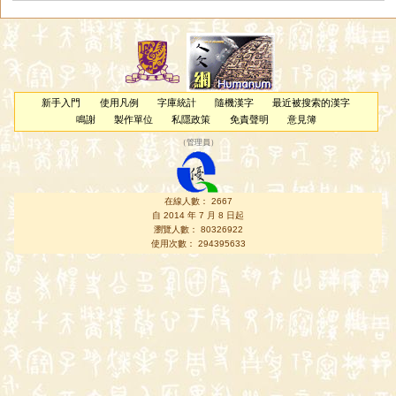
新手入門
使用凡例
字庫統計
隨機漢字
最近被搜索的漢字
鳴謝
製作單位
私隱政策
免責聲明
意見簿
（
管理員
）
在線人數： 2667
自 2014 年 7 月 8 日起
瀏覽人數： 80326922
使用次數： 294395633