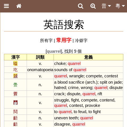
普
粵
英語搜索
常用字
所有字
|
|
冷僻字
[
quarrel
], 找到 9 個
漢字
詞類
意義
嗌
v.
choke
;
quarrel
圪
onomatopoeia
sounds
of
quarrel
競
v.
quarrel
,
wrangle
;
compete
,
contest
a
blood
sacrifice
(
arch
.);
split
on
jade
;
舋
n.
hatred
;
crime
,
wrong
;
quarrel
;
dispute
釁
n.
crack
;
dispute
,
quarrel
,
rift
struggle
,
fight
,
compete
,
contend
,
鬥
v.
quarrel
,
contest
,
provoke
鬩
v.
to
quarrel
,
to
feud
,
to
fight
齬
n.
uneven
teeth
;
quarrel
齬
v.
disagree
,
quarrel