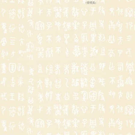
（
管理員
）