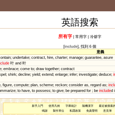
英語搜索
所有字
|
常用字
|
冷僻字
[
include
], 找到 6 個
意義
contain
;
undertake
;
contract
,
hire
,
charter
;
manage
;
guarantee
,
asure
nclude
叶
and
旪
e
;
embrace
;
come
to
;
draw
together
;
contract
xpel
;
shirk
;
decline
;
yield
;
extend
;
enlarge
;
infer
;
investigate
;
deduce
;
i
e
,
figure
,
compute
;
plan
,
scheme
;
reckon
;
consider
as
,
regard
as
;
inc
ummarize
;
to
have
,
to
possess
;
to
give
;
be
prepared
for
;
be
include
d
新手入門
使用凡例
字庫統計
隨機漢字
最近被搜索
鳴謝
製作單位
私隱政策
免責聲明
意見簿