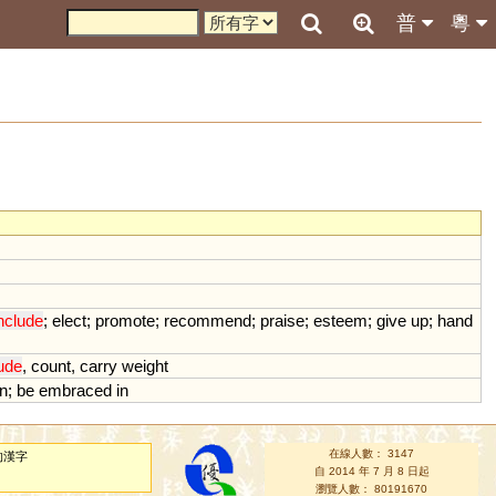
普
粵
nclude
;
elect
;
promote
;
recommend
;
praise
;
esteem
;
give
up
;
hand
lude
,
count
,
carry
weight
in
;
be
embraced
in
在線人數： 3147
的漢字
自 2014 年 7 月 8 日起
瀏覽人數： 80191670