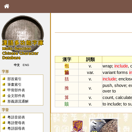
漢字
詞類
包
v.
wrap
;
include
,
中文
ENG
字形
協
var.
variant
forms
i
括
v.
include
;
enclos
部首索引
筆畫索引
push
,
shove
;
e
推
v.
甲骨部件表
over
to
金文部件表
算
v.
count
,
calculat
形義源流通解
賅
v.
to
include
;
to
s
字音
粵語音節表
粵語聲母表
粵語韻母表