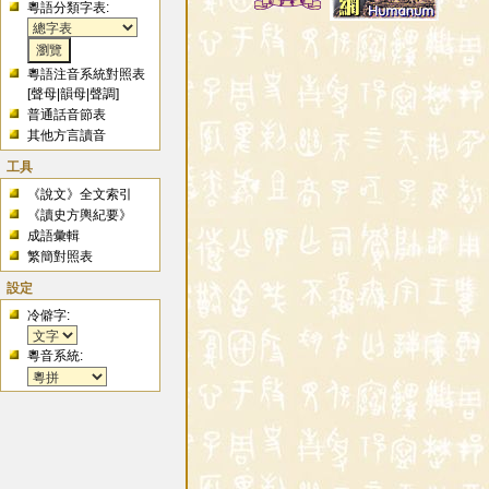
粵語分類字表:
粵語注音系統對照表
[
聲母
|
韻母
|
聲調
]
普通話音節表
其他方言讀音
工具
《說文》全文索引
《讀史方輿紀要》
成語彙輯
繁簡對照表
設定
冷僻字:
粵音系統: