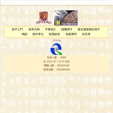
新手入門
使用凡例
字庫統計
隨機漢字
最近被搜索的漢字
鳴謝
製作單位
私隱政策
免責聲明
意見簿
（
管理員
）
在線人數： 2883
自 2014 年 7 月 8 日起
瀏覽人數： 80262439
使用次數： 294285456