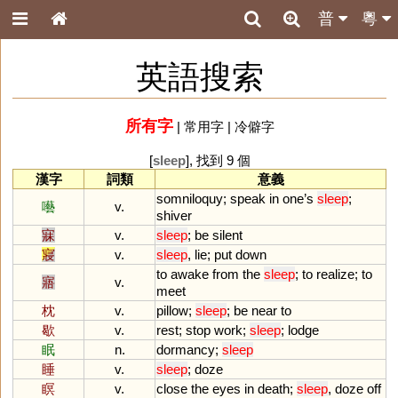
普
粵
英語搜索
所有字
|
常用字
|
冷僻字
[
sleep
], 找到 9 個
漢字
詞類
意義
somniloquy
;
speak
in
one
’
s
sleep
;
囈
v.
shiver
寐
v.
sleep
;
be
silent
寢
v.
sleep
,
lie
;
put
down
to
awake
from
the
sleep
;
to
realize
;
to
寤
v.
meet
枕
v.
pillow
;
sleep
;
be
near
to
歇
v.
rest
;
stop
work
;
sleep
;
lodge
眠
n.
dormancy
;
sleep
睡
v.
sleep
;
doze
瞑
v.
close
the
eyes
in
death
;
sleep
,
doze
off