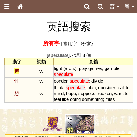
普
粵
英語搜索
所有字
|
常用字
|
冷僻字
[
speculate
], 找到 3 個
漢字
詞類
意義
fight
(
arch
.);
play
games
;
gamble
;
博
v.
speculate
忖
v.
ponder
,
speculate
;
divide
think
;
speculate
;
plan
;
consider
;
call
to
想
v.
mind
;
hope
;
suppose
;
reckon
;
want
to
;
feel
like
doing
something
;
miss