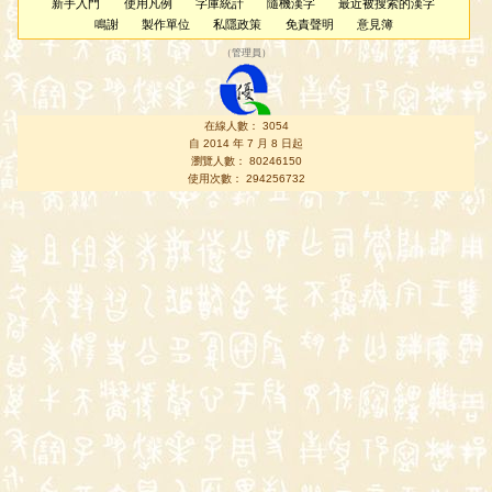
新手入門
使用凡例
字庫統計
隨機漢字
最近被搜索的漢字
鳴謝
製作單位
私隱政策
免責聲明
意見簿
（
管理員
）
在線人數： 3054
自 2014 年 7 月 8 日起
瀏覽人數： 80246150
使用次數： 294256732