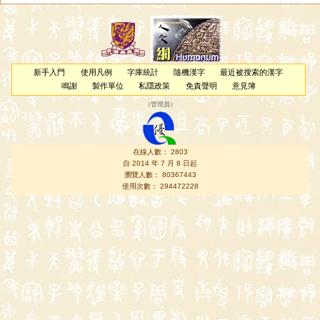
新手入門
使用凡例
字庫統計
隨機漢字
最近被搜索的漢字
鳴謝
製作單位
私隱政策
免責聲明
意見簿
（
管理員
）
在線人數： 2803
自 2014 年 7 月 8 日起
瀏覽人數： 80367443
使用次數： 294472228