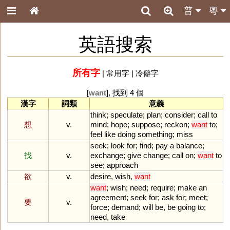
普
粵
英語搜索
所有字
|
常用字
|
冷僻字
[
want
], 找到 4 個
漢字
詞類
意義
think
;
speculate
;
plan
;
consider
;
call
to
想
v.
mind
;
hope
;
suppose
;
reckon
;
want
to
;
feel
like
doing
something
;
miss
seek
;
look
for
;
find
;
pay
a
balance
;
找
v.
exchange
;
give
change
;
call
on
;
want
to
see
;
approach
欲
v.
desire
,
wish
,
want
want
;
wish
;
need
;
require
;
make
an
agreement
;
seek
for
;
ask
for
;
meet
;
要
v.
force
;
demand
;
will
be
,
be
going
to
;
need
,
take