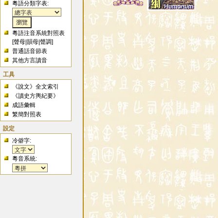
粵語分類字表:
粵語注音系統對照表
[
聲母
|
韻母
|
聲調
]
普通話音節表
其他方言讀音
工具
《說文》全文索引
《讀史方輿紀要》
成語彙輯
繁簡對照表
設定
冷僻字:
粵音系統: