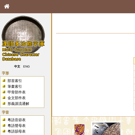
中文
ENG
字形
部首索引
筆畫索引
甲骨部件表
金文部件表
形義源流通解
字音
粵語音節表
粵語聲母表
粵語韻母表