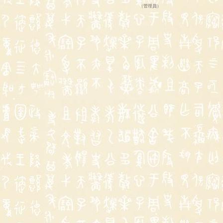
（
管理員
）