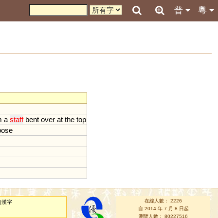
普
粵
m
a
staff
bent
over
at
the
top
pose
在線人數： 2226
的漢字
自 2014 年 7 月 8 日起
瀏覽人數： 80227516