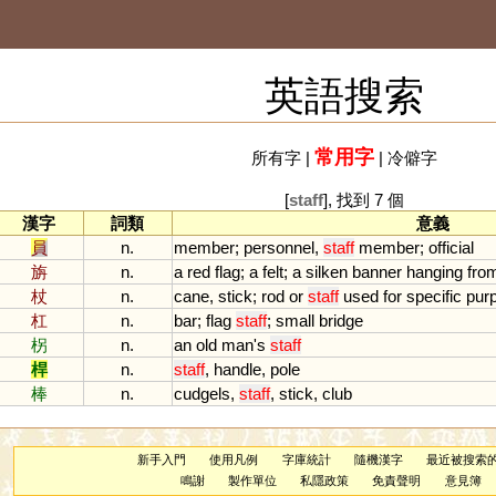
英語搜索
常用字
所有字
|
|
冷僻字
[
staff
], 找到 7 個
漢字
詞類
意義
員
n.
member
;
personnel
,
staff
member
;
official
旃
n.
a
red
flag
;
a
felt
;
a
silken
banner
hanging
fro
杖
n.
cane
,
stick
;
rod
or
staff
used
for
specific
pur
杠
n.
bar
;
flag
staff
;
small
bridge
柺
n.
an
old
man
'
s
staff
桿
n.
staff
,
handle
,
pole
棒
n.
cudgels
,
staff
,
stick
,
club
新手入門
使用凡例
字庫統計
隨機漢字
最近被搜索
鳴謝
製作單位
私隱政策
免責聲明
意見簿