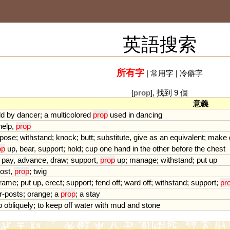
英語搜索
所有字
|
常用字
|
冷僻字
[
prop
], 找到 9 個
意義
ld
by
dancer
;
a
multicolored
prop
used
in
dancing
help
,
prop
pose
;
withstand
;
knock
;
butt
;
substitute
,
give
as
an
equivalent
;
make
op
up
,
bear
,
support
;
hold
;
cup
one
hand
in
the
other
before
the
chest
;
pay
,
advance
,
draw
;
support
,
prop
up
;
manage
;
withstand
;
put
up
ost
,
prop
;
twig
frame
;
put
up
,
erect
;
support
;
fend
off
;
ward
off
;
withstand
;
support
;
pr
r
-
posts
;
orange
;
a
prop
;
a
stay
p
obliquely
;
to
keep
off
water
with
mud
and
stone