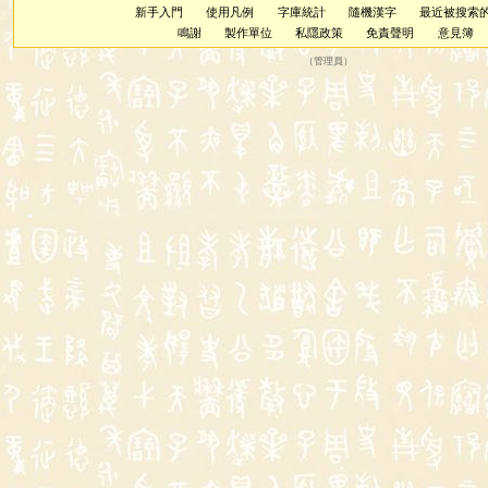
新手入門
使用凡例
字庫統計
隨機漢字
最近被搜索
鳴謝
製作單位
私隱政策
免責聲明
意見簿
（
管理員
）