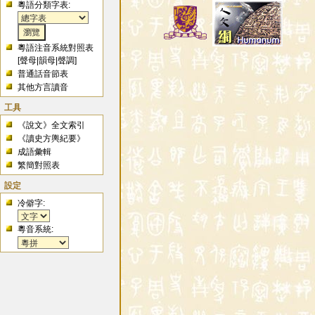
粵語分類字表:
粵語注音系統對照表
[
聲母
|
韻母
|
聲調
]
普通話音節表
其他方言讀音
工具
《說文》全文索引
《讀史方輿紀要》
成語彙輯
繁簡對照表
設定
冷僻字:
粵音系統: