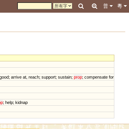
普
粵
good
;
arrive
at
,
reach
;
support
;
sustain
;
prop
;
compensate
for
op
;
help
;
kidnap