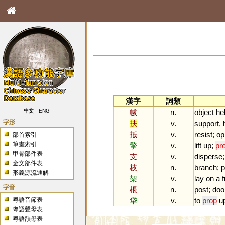
漢字
詞類
帗
n.
object
he
中文
ENG
字形
扶
v.
support
,
抵
v.
resist
;
op
部首索引
筆畫索引
擎
v.
lift
up
;
pr
甲骨部件表
支
v.
disperse
金文部件表
枝
n.
branch
;
p
形義源流通解
架
v.
lay
on
a
字音
棖
n.
post
;
doo
粵語音節表
牮
v.
to
prop
u
粵語聲母表
粵語韻母表