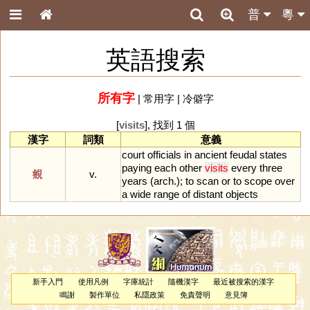
普
粵
英語搜索
所有字
|
常用字
|
冷僻字
[
visits
], 找到 1 個
漢字
詞類
意義
court
officials
in
ancient
feudal
states
paying
each
other
visits
every
three
覜
v.
years
(
arch
.);
to
scan
or
to
scope
over
a
wide
range
of
distant
objects
新手入門
使用凡例
字庫統計
隨機漢字
最近被搜索的漢字
鳴謝
製作單位
私隱政策
免責聲明
意見簿