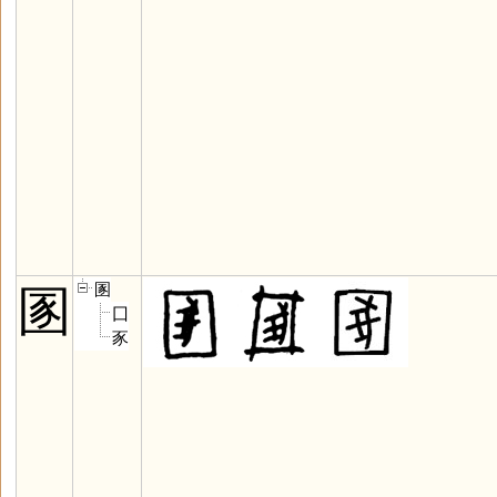
圂
圂
囗
豕