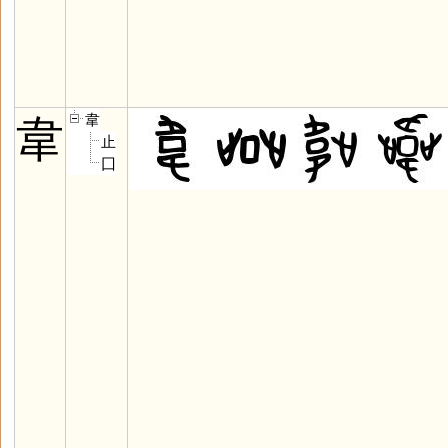
韋
韋
止
囗