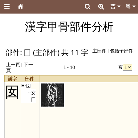
普
粵
漢字甲骨部件分析
部件: 囗 (主部件) 共 11 字
主部件
|
包括子部件
上一頁 |
下一
頁
1 - 10
頁
漢字
部件
囡
囡
女
囗