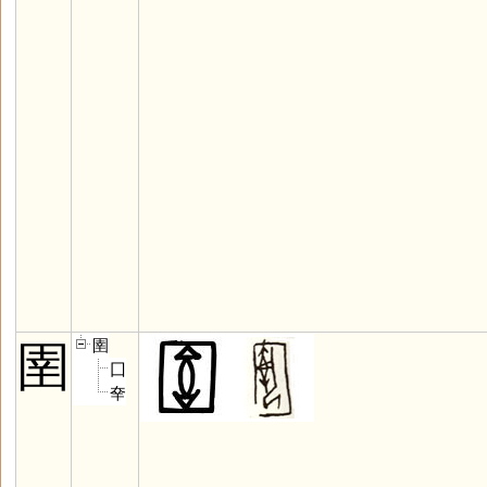
圉
圉
囗
㚔