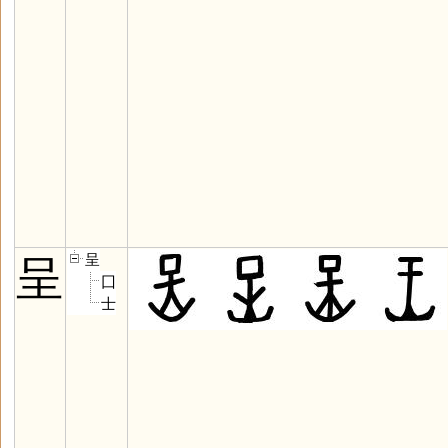
呈
呈
囗
士