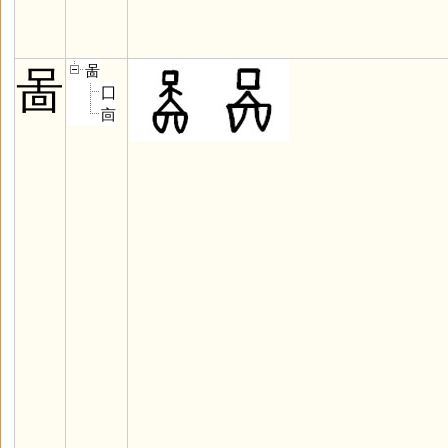
啚
啚
囗
㐭