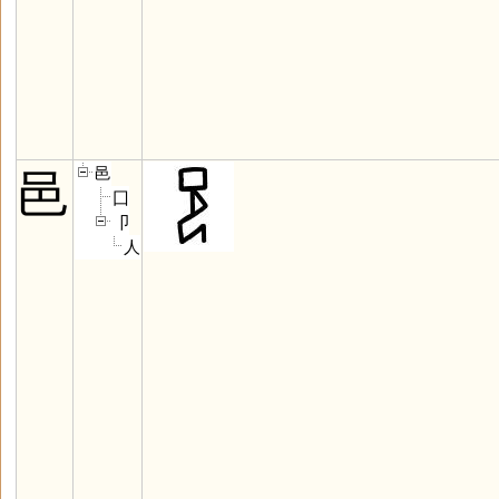
邑
邑
囗
卩
人