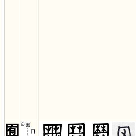
囿
囿
囗