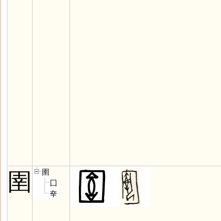
圉
圉
囗
㚔