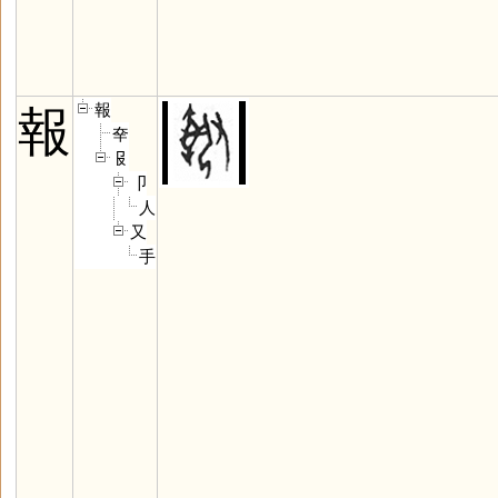
報
報
㚔
𠬝
卩
人
又
手