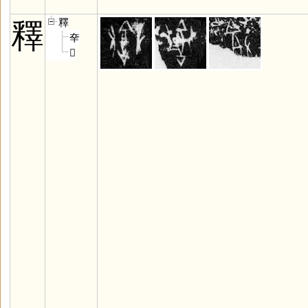
釋
釋
㚔
𠬜