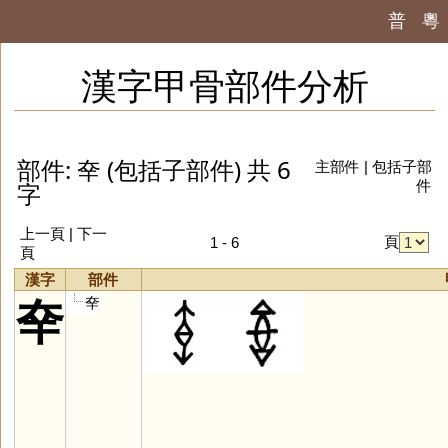
普
粵
漢字甲骨部件分析
部件: 㚔 (包括子部件) 共 6
主部件
|
包括子部
字
件
上一頁 | 下一
頁
1 - 6
頁
漢字
部件
㚔
㚔