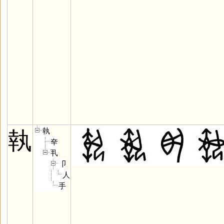
執
執
㚔
丮
卩
人
手