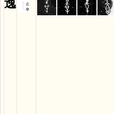
逸
止
㚔