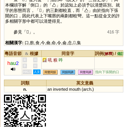
本欄頭字解「倒口」的「
亼
」於認知上必須予以清楚區別。就
字的形態而言，「
𠓛
」的三劃都較直，而「
亼
」由於指向下張
開的口，因此代表上下嘴唇的兩劃都較彎。這一點從金文的許
多相關字形中都可以清楚得見。
參見「
𠓛
」。
416 字
相關漢字:
口
,
飲
,
食
,
今
,
龠
,
命
,
令
,
侖
,
念
,
𠓛
,
集
粵語音節
根據
同音字
詞例(
) /
&
解釋
備註
口
吼
糗
吽
黃
周
h
au
2
李
何
HKLS
人文
指向下張開的口
同聲同韻
同韻同調
同聲同調
詞類
英文意義
n.
an
inverted
mouth
(
arch
.)