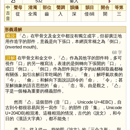
亼
532
秦入
中
聲母
清濁
部位
聲調
韻攝
韻目
開合
等第
古
從
全濁
齒
入
深
侵
/
緝
開
三
音
形義通解
略說:
「
亼
」在甲骨文及金文中都沒有獨立成字，但卻廣泛地
用作造字的部件，意義是向下張口，本網頁常稱之為「倒口」
(inverted mouth)。
68 字
詳解:
在甲骨文和金文中，「
亼
」作為其他字的部件時，多可
視作「
口
」的另一種寫法，表達的是倒轉向下張開的「
口
」，
或曰「倒口」。「倒口」作為部件與許多字的結構與取義都極
有關係，如引出解日常吃喝的「
飲
」、「
食
」；解呼氣吹奏的
「
今
」、「
龠
」；和解向下面說話訓令的「
命
」、「
令
」；甚
至解抽象的語言思想的「
侖
」、「
念
」等。由是觀之，「
亼
」
字是一個極為重要的構義部件。
然而「
亼
」這個部件 (音「
口
」，Unicode U+4EBC)，自
古到今都很容易與另一寫作「
𠓛
」的部件 (音「
集
」，Unicode
U+204DB)相混淆。這種相混的情況，古代的《說文》，和今
日的《漢語大字典》，都不能免﹗
查「
𠓛
」從入從一，指的即《說文》的「三合之形」，與