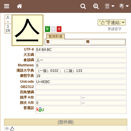
普
粵
人
亼
9
1
繁
簡
港
單讀音字
(3)
繁簡對應
繁
簡
UTF-8
E4 BA BC
大五碼
倉頡碼
人一
Matthews
0
漢語大字典
（一版）0102；（二版）133
康熙字典
19
Unicode
U+4EBC
GB2312
四角號碼
頻序 A/B
--
頻次 A/B
0
--
普通話
k
u
(部件樹)
亼