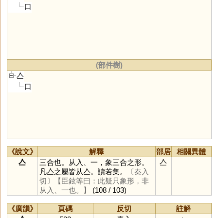
口
(部件樹)
亼
口
《說文》
解釋
部居
相關異體
亼
三合也。从入、一，象三合之形。
亼
凡亼之屬皆从亼。讀若集。
〔秦入
切〕
【臣鉉等曰：此疑只象形，非
从入、一也。】
(108 / 103)
《廣韻》
頁碼
反切
註解