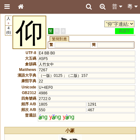
普
粵
人
仰
9
4
繁
簡
港
異讀字
(6)
繁簡對應
繁
簡
UTF-8
E4 BB B0
大五碼
A5F5
倉頡碼
人竹女中
Matthews
7267
漢語大字典
（一版）0125；（二版）157
康熙字典
22
Unicode
U+4EF0
GB2312
4986
四角號碼
2722.0
頻序 A/B
1805
1291
頻次 A/B
550
467
普通話
ng
y
ng
y
ng
小篆