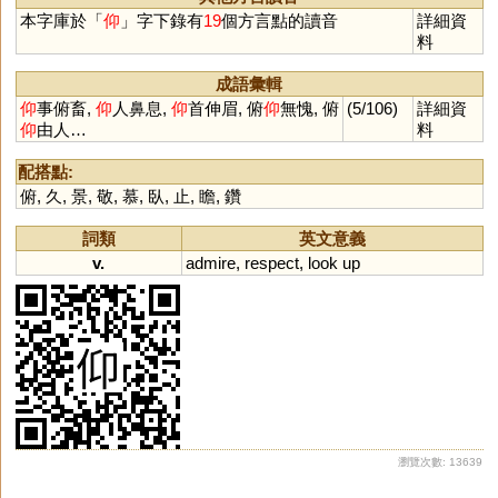
本字庫於「
仰
」字下錄有
19
個方言點的讀音
詳細資
料
成語彙輯
仰
事俯畜,
仰
人鼻息,
仰
首伸眉, 俯
仰
無愧, 俯
(5/106)
詳細資
仰
由人…
料
配搭點:
俯
,
久
,
景
,
敬
,
慕
,
臥
,
止
,
瞻
,
鑽
詞類
英文意義
v.
admire
,
respect
,
look
up
瀏覽次數: 13639