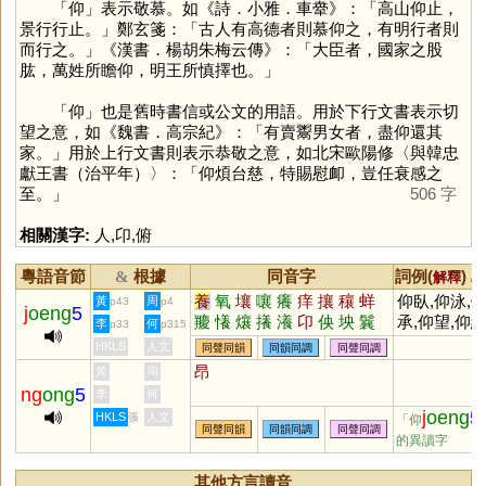
「
仰
」表示敬慕。如《詩．小雅．車舝》：「高山仰止，
景行行止。」鄭玄箋：「古人有高德者則慕仰之，有明行者則
而行之。」《漢書．楊胡朱梅云傳》：「大臣者，國家之股
肱，萬姓所瞻仰，明王所慎擇也。」
「
仰
」也是舊時書信或公文的用語。用於下行文書表示切
望之意，如《魏書．高宗紀》：「有賣鬻男女者，盡仰還其
家。」用於上行文書則表示恭敬之意，如北宋歐陽修〈與韓忠
獻王書（治平年）〉：「仰煩台慈，特賜慰卹，豈任衰感之
至。」
506 字
相關漢字:
人
,
卬
,
俯
粵語音節
根據
同音字
詞例(
) /
&
解釋
養
氧
壤
嚷
癢
痒
攘
穰
蛘
仰臥,仰泳,
黃
周
p43
p4
j
oeng
5
羻
懩
爙
攁
瀁
卬
佒
坱
鬤
承,仰望,仰給
李
何
p33
p315
仰慕,仰人鼻
HKLS
人文
同聲同韻
同韻同調
同聲同調
仰韶文化,仰
昂
黃
周
大笑,俯仰
ng
ong
5
李
何
j
oeng
5
HKLS
人文
張
「仰
同聲同韻
同韻同調
同聲同調
的異讀字
其他方言讀音