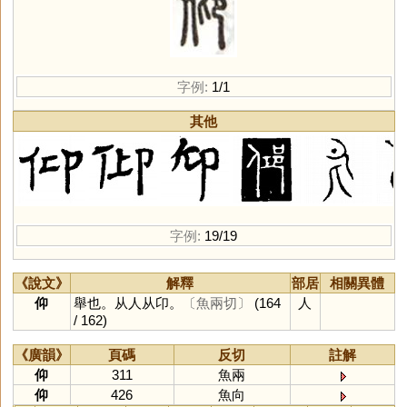
字例:
1/1
其他
字例:
19/19
《說文》
解釋
部居
相關異體
仰
舉也。从人从卬。
〔魚兩切〕
(164
人
/ 162)
《廣韻》
頁碼
反切
註解
仰
311
魚兩
仰
426
魚向