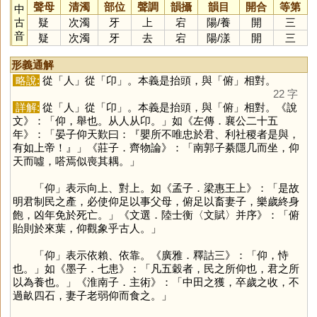
聲母
清濁
部位
聲調
韻攝
韻目
開合
等第
中
古
疑
次濁
牙
上
宕
陽
/
養
開
三
音
疑
次濁
牙
去
宕
陽
/
漾
開
三
形義通解
略說:
從「
人
」從「
卬
」。本義是抬頭，與「
俯
」相對。
22 字
詳解:
從「
人
」從「
卬
」。本義是抬頭，與「
俯
」相對。《說
文》：「仰，舉也。从人从卬。」如《左傳．襄公二十五
年》：「晏子仰天歎曰：『嬰所不唯忠於君、利社稷者是與，
有如上帝！』」《莊子．齊物論》：「南郭子綦隱几而坐，仰
天而噓，嗒焉似喪其耦。」
「
仰
」表示向上、對上。如《孟子．梁惠王上》：「是故
明君制民之產，必使仰足以事父母，俯足以畜妻子，樂歲終身
飽，凶年免於死亡。」《文選．陸士衡〈文賦〉并序》：「俯
貽則於來葉，仰觀象乎古人。」
「
仰
」表示依賴、依靠。《廣雅．釋詁三》：「仰，恃
也。」如《墨子．七患》：「凡五穀者，民之所仰也，君之所
以為養也。」《淮南子．主術》：「中田之獲，卒歲之收，不
過畝四石，妻子老弱仰而食之。」