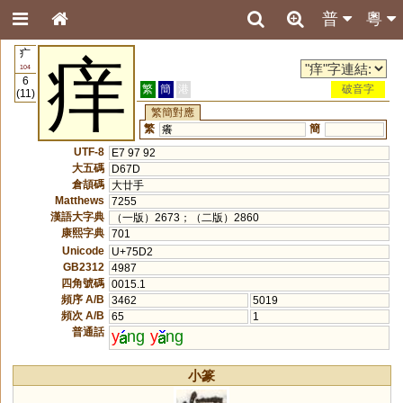
普
粵
疒
痒
104
6
繁
簡
港
破音字
(11)
繁簡對應
繁
簡
癢
UTF-8
E7 97 92
大五碼
D67D
倉頡碼
大廿手
Matthews
7255
漢語大字典
（一版）2673；（二版）2860
康熙字典
701
Unicode
U+75D2
GB2312
4987
四角號碼
0015.1
頻序 A/B
3462
5019
頻次 A/B
65
1
普通話
y
ng
y
ng
小篆