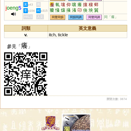
珜
崵
鐊
鸉
勷
禓
鍚
養
氧
壤
仰
嚷
癢
攘
穰
蛘
黃
周
p43
j
oeng
5
羻
懩
爙
攁
瀁
卬
佒
坱
鬤
李
何
p104
p315
HKLS
人文
同「
癢
」
同聲同韻
同韻同調
同聲同調
詞類
英文意義
v.
itch
,
tickle
癢
參見「
」
瀏覽次數: 3874