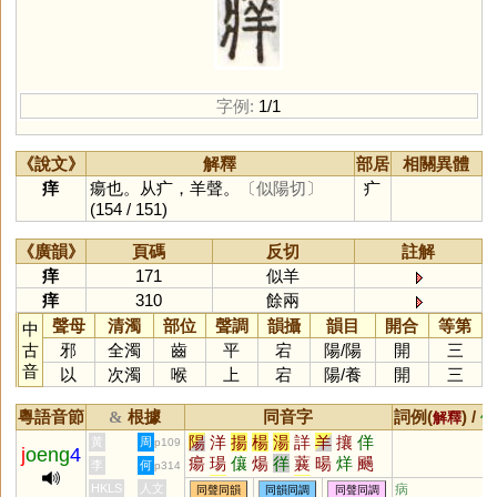
字例:
1/1
《說文》
解釋
部居
相關異體
痒
瘍也。从疒，羊聲。
〔似陽切〕
疒
(154 / 151)
《廣韻》
頁碼
反切
註解
痒
171
似羊
痒
310
餘兩
聲母
清濁
部位
聲調
韻攝
韻目
開合
等第
中
古
邪
全濁
齒
平
宕
陽
/
陽
開
三
音
以
次濁
喉
上
宕
陽
/
養
開
三
粵語音節
根據
同音字
詞例(
) /
&
解釋
備
陽
洋
揚
楊
湯
詳
羊
攘
佯
黃
周
p109
j
oeng
4
瘍
瑒
儴
煬
徉
蘘
暘
烊
颺
李
何
p314
垟
瀼
穰
禳
蛘
昜
蝆
眻
獽
HKLS
人文
病
同聲同韻
同韻同調
同聲同調