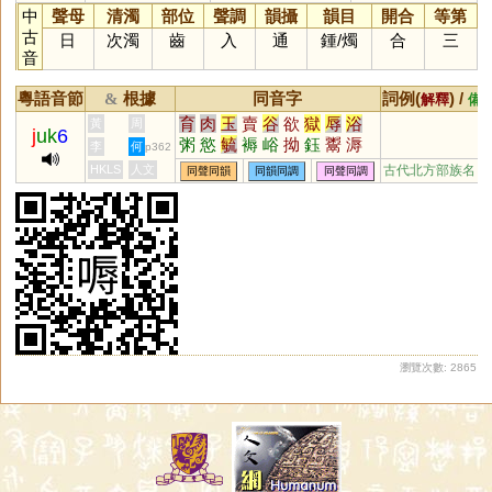
中
聲母
清濁
部位
聲調
韻攝
韻目
開合
等第
古
日
次濁
齒
入
通
鍾
/
燭
合
三
音
粵語音節
根據
同音字
詞例(
) /
&
解釋
備
育
肉
玉
賣
谷
欲
獄
辱
浴
黃
周
j
uk
6
粥
慾
毓
褥
峪
拗
鈺
鬻
溽
李
何
p362
淯
鵒
蓐
縟
宍
砡
袬
輍
蘛
HKLS
人文
古代北方部族名
同聲同韻
同韻同調
同聲同調
蒮
媷
儥
鋊
錥
鳿
鄏
堉
瀏覽次數: 2865