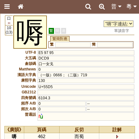
普
粵
口
嗕
30
10
繁
簡
港
單讀音字
(13)
繁簡對應
繁
簡
UTF-8
E5 97 95
大五碼
DCD9
倉頡碼
口一女戈
Matthews
0
漢語大字典
（一版）0666；（二版）719
康熙字典
130
Unicode
U+55D5
GB2312
四角號碼
6104.3
頻序 A/B
0
--
頻次 A/B
0
--
普通話
r
《廣韻》
頁碼
反切
註解
嗕
462
而蜀