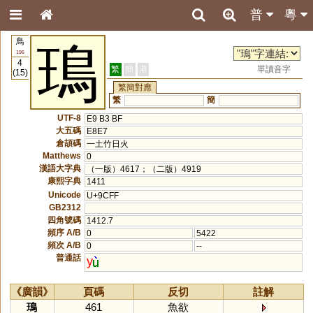
普
粵
鳥
鳿
196
4
繁
簡
港
單讀音字
(15)
繁簡對應
繁
簡
UTF-8
E9 B3 BF
大五碼
E8E7
倉頡碼
一土竹日火
Matthews
0
漢語大字典
（一版）4617；（二版）4919
康熙字典
1411
Unicode
U+9CFF
GB2312
四角號碼
1412.7
頻序 A/B
0
5422
頻次 A/B
0
--
普通話
y
《廣韻》
頁碼
反切
註解
鳿
461
魚欲