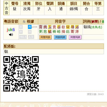
中
聲母
清濁
部位
聲調
韻攝
韻目
開合
等第
古
疑
次濁
牙
入
通
鍾
/
燭
合
三
音
粵語音節
根據
同音字
詞例(
) /
&
解釋
備
育
肉
玉
賣
谷
欲
獄
辱
浴
鸀鳿
黃
周
(水鳥名)
p208
j
uk
6
粥
慾
毓
褥
峪
拗
鈺
鬻
溽
李
何
淯
鵒
蓐
縟
宍
砡
袬
輍
蘛
HKLS
人文
同聲同韻
同韻同調
同聲同調
蒮
媷
儥
嗕
鋊
錥
鄏
堉
配搭點:
鸀
瀏覽次數: 3043