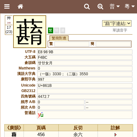
普
粵
艸
蘛
140
17
繁
簡
港
單讀音字
(23)
繁簡對應
繁
簡
UTF-8
E8 98 9B
大五碼
F4BC
倉頡碼
廿廿女月
Matthews
0
漢語大字典
（一版）3330；（二版）3550
康熙字典
997
Unicode
U+861B
GB2312
四角號碼
4472.7
頻序 A/B
0
--
頻次 A/B
0
--
普通話
y
《廣韻》
頁碼
反切
註解
蘛
456
余六