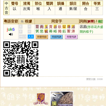
中
聲母
清濁
部位
聲調
韻攝
韻目
開合
等第
古
以
次濁
喉
入
通
東
/
屋
合
三
音
粵語音節
根據
同音字
詞例(
) /
&
解釋
備註
育
肉
玉
賣
谷
欲
獄
辱
浴
蓲蘛
黃
周
(形容花卉盛
j
uk
6
粥
慾
毓
褥
峪
拗
鈺
鬻
溽
開的樣子)
李
何
淯
鵒
蓐
縟
宍
砡
袬
輍
蒮
HKLS
人文
同聲同韻
同韻同調
同聲同調
媷
儥
嗕
鋊
錥
鳿
鄏
堉
瀏覽次數: 3338