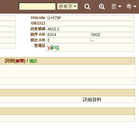
普
粵
Unicode
U+579F
GB2312
四角號碼
4815.1
頻序 A/B
6314
5422
頻次 A/B
2
--
普通話
y
ng
詞例(
) /
解釋
備註
詳細資料