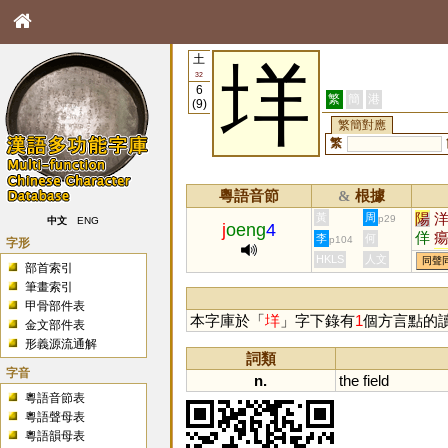
土
垟
32
6
繁
簡
港
(9)
繁簡對應
繁
粵語音節
根據
&
陽
黃
周
p29
中文
ENG
j
oeng
4
佯
李
何
p104
字形
颺
HKLS
人文
同聲
部首索引
崵
筆畫索引
甲骨部件表
本字庫於「
垟
」字下錄有
1
個方言點的
金文部件表
形義源流通解
詞類
字音
n.
the
field
粵語音節表
粵語聲母表
粵語韻母表