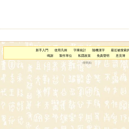
新手入門
使用凡例
字庫統計
隨機漢字
最近被搜索
鳴謝
製作單位
私隱政策
免責聲明
意見簿
（
管理員
）