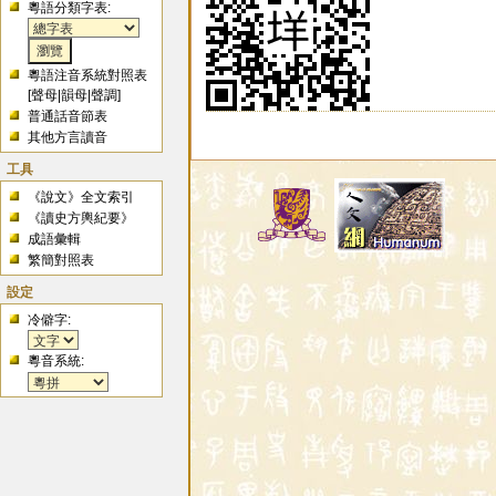
粵語分類字表:
粵語注音系統對照表
[
聲母
|
韻母
|
聲調
]
普通話音節表
其他方言讀音
工具
《說文》全文索引
《讀史方輿紀要》
成語彙輯
繁簡對照表
設定
冷僻字:
粵音系統: