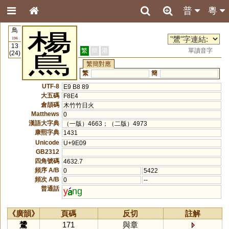
普
粵
鳥
鸉
196
13
繁
簡
港
單讀音字
(24)
繁簡對應
繁
簡
UTF-8
E9 B8 89
大五碼
F8E4
倉頡碼
木竹竹日火
Matthews
0
漢語大字典
（一版）4663；（二版）4973
康熙字典
1431
Unicode
U+9E09
GB2312
四角號碼
4632.7
頻序 A/B
0
5422
頻次 A/B
0
--
普通話
y
ng
《廣韻》
頁碼
反切
註解
鸉
171
與章