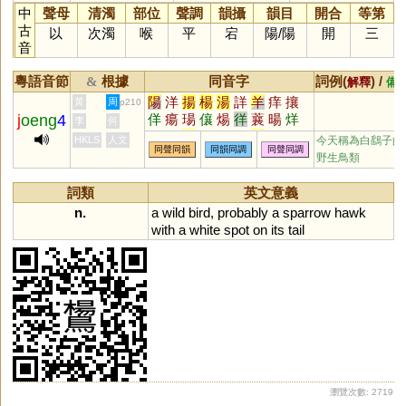
中
聲母
清濁
部位
聲調
韻攝
韻目
開合
等第
古
以
次濁
喉
平
宕
陽
/
陽
開
三
音
粵語音節
根據
同音字
詞例(
) /
&
解釋
備
陽
洋
揚
楊
湯
詳
羊
痒
攘
黃
周
p210
j
oeng
4
佯
瘍
瑒
儴
煬
徉
蘘
暘
烊
李
何
颺
垟
瀼
穰
禳
蛘
昜
蝆
眻
HKLS
人文
今天稱為白鷂子的
同聲同韻
同韻同調
同聲同調
獽
珜
崵
鐊
勷
禓
鍚
野生鳥類
詞類
英文意義
n.
a
wild
bird
,
probably
a
sparrow
hawk
with
a
white
spot
on
its
tail
瀏覽次數: 2719