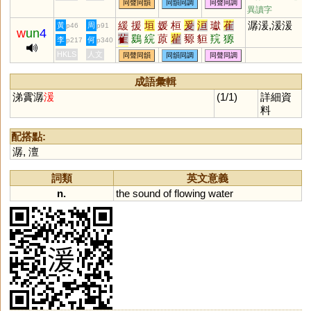
同聲同韻
同韻同調
同聲同調
紈
炫
轅
爰
隕
椽
黿
鳶
洹
異讀字
刓
螈
猨
邍
邧
櫞
壖
羱
蝯
緩
援
垣
媛
桓
爰
洹
瓛
萑
潺湲,湲湲
黃
周
p46
p91
蝝
榬
楥
嫄
鈆
堧
玆
捖
盷
w
un
4
雈
鶢
綄
蒝
雚
豲
貆
羦
獂
李
何
p217
p340
杬
蚖
媴
笎
褑
鶢
鎱
謜
蒝
荁
狟
峘
HKLS
人文
同聲同韻
同韻同調
同聲同調
榞
玹
豲
妶
溒
妧
撋
忨
犉
獂
抏
岏
伭
芄
騵
汍
成語彙輯
涕霣潺
湲
(1/1)
詳細資
料
配搭點:
潺
,
澶
詞類
英文意義
n.
the
sound
of
flowing
water