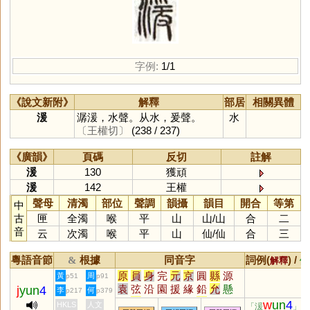
字例:
1/1
《說文新附》
解釋
部居
相關異體
湲
潺湲，水聲。从水，爰聲。
水
〔王權切〕
(238 / 237)
《廣韻》
頁碼
反切
註解
湲
130
獲頑
湲
142
王權
聲母
清濁
部位
聲調
韻攝
韻目
開合
等第
中
古
匣
全濁
喉
平
山
山
/
山
合
二
音
云
次濁
喉
平
山
仙
/
仙
合
三
粵語音節
根據
同音字
詞例(
) /
&
解釋
備
原
員
身
完
元
京
圓
縣
源
黃
周
p51
p91
袁
弦
沿
園
援
緣
鉛
允
懸
j
yun
4
李
何
p217
p379
烷
玄
丸
圜
猿
眩
沅
媛
芫
w
un
4
HKLS
人文
「湲
」的