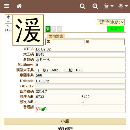
普
粵
水
湲
85
9
繁
簡
港
異讀字
(12)
繁簡對應
繁
簡
UTF-8
E6 B9 B2
大五碼
B545
倉頡碼
水月一水
Matthews
0
漢語大字典
（一版）1682；（二版）1803
康熙字典
566
Unicode
U+6E72
GB2312
四角號碼
3214.7
頻序 A/B
6733
5422
頻次 A/B
1
--
普通話
y
u
n
小篆