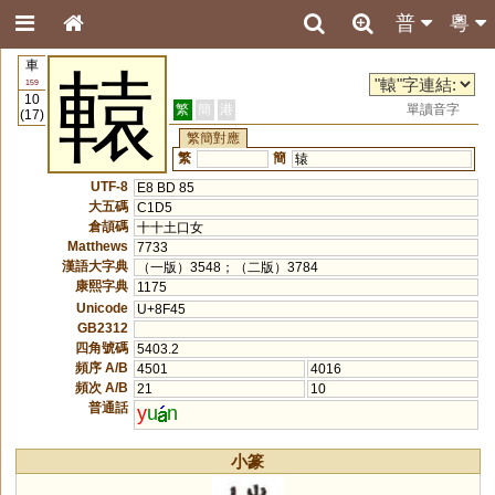
普
粵
車
轅
159
10
繁
簡
港
單讀音字
(17)
繁簡對應
繁
簡
辕
UTF-8
E8 BD 85
大五碼
C1D5
倉頡碼
十十土口女
Matthews
7733
漢語大字典
（一版）3548；（二版）3784
康熙字典
1175
Unicode
U+8F45
GB2312
四角號碼
5403.2
頻序 A/B
4501
4016
頻次 A/B
21
10
普通話
y
u
n
小篆