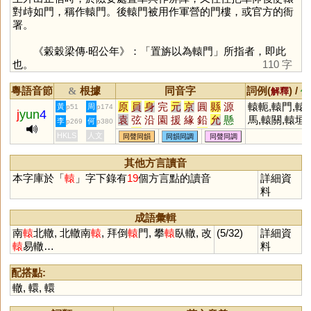
對歭如門，稱作轅門。後轅門被用作軍營的門樓，或官方的衙
署。
《糓穀梁傳‧昭公年》：「置旃以為轅門」所指者，即此
也。
110 字
粵語音節
根據
同音字
詞例(
) /
&
解釋
備
原
員
身
完
元
京
圓
縣
源
轅軛,轅門,轅
黃
周
p51
p174
j
yun
4
袁
弦
沿
園
援
緣
鉛
允
懸
馬,轅關,轅垣,
李
何
p269
p380
烷
玄
丸
圜
猿
眩
沅
媛
芫
南轅北轍,改
HKLS
人文
同聲同韻
同韻同調
同聲同調
紈
炫
爰
隕
椽
黿
鳶
洹
刓
易轍,轅軸輪
湲
螈
猨
邍
邧
櫞
壖
羱
蝯
。
(缺一不可)
其他方言讀音
蝝
榬
楥
嫄
鈆
堧
玆
捖
盷
本字庫於「
轅
」字下錄有
19
個方言點的讀音
詳細資
杬
蚖
媴
笎
褑
鶢
鎱
謜
蒝
料
榞
玹
豲
妶
溒
妧
撋
忨
犉
獂
抏
岏
伭
芄
騵
汍
成語彙輯
南
轅
北轍, 北轍南
轅
, 拜倒
轅
門, 攀
轅
臥轍, 改
(5/32)
詳細資
轅
易轍…
料
配搭點:
轍
,
轘
,
轘