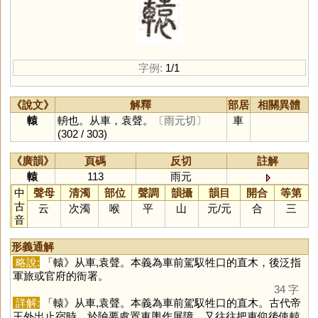
字例:
1/1
《說文》
解釋
部居
相關異體
轅
輈也。从車，袁聲。
〔雨元切〕
車
(302 / 303)
《廣韻》
頁碼
反切
註解
轅
113
雨元
中
聲母
清濁
部位
聲調
韻攝
韻目
開合
等第
古
云
次濁
喉
平
山
元
/
元
合
三
音
形義通解
略說:
「轅》从車,袁聲。本義為車前駕馭牲口的直木，後泛指
軍旅或官府的衙署。
34 字
詳解:
「轅》从車,袁聲。本義為車前駕馭牲口的直木。古代帝
王外出止宿時，於險要處置車輿作屏障，又往往把車仰後使轅