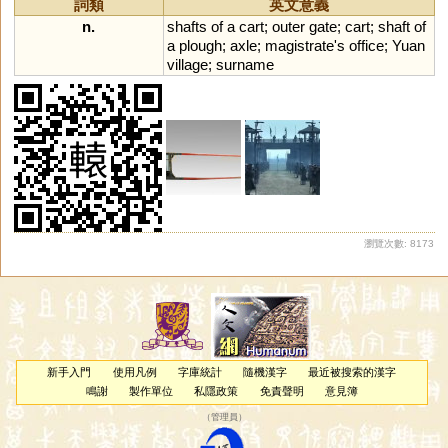
詞類
英文意義
n.
shafts
of
a
cart
;
outer
gate
;
cart
;
shaft
of
a
plough
;
axle
;
magistrate
'
s
office
;
Yuan
village
;
surname
瀏覽次數: 8173
新手入門
使用凡例
字庫統計
隨機漢字
最近被搜索的漢字
鳴謝
製作單位
私隱政策
免責聲明
意見簿
（
管理員
）