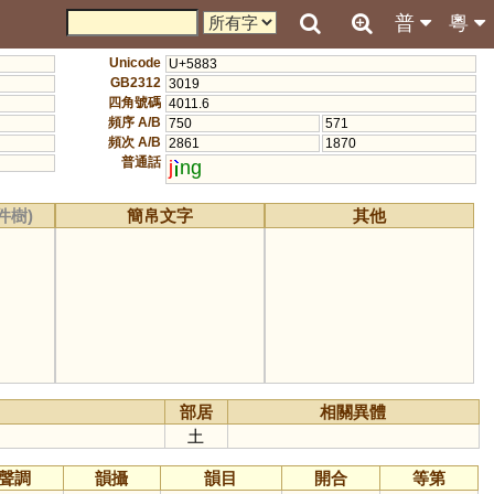
普
粵
Unicode
U+5883
GB2312
3019
四角號碼
4011.6
頻序 A/B
750
571
頻次 A/B
2861
1870
普通話
j
ng
件樹)
簡帛文字
其他
部居
相關異體
土
聲調
韻攝
韻目
開合
等第