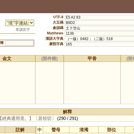
UTF-8
E5 A2 83
大五碼
B9D2
倉頡碼
土卜廿山
單讀音字
Matthews
1136
漢語大字典
（一版）0482；（二版）518
簡
康熙字典
165
金文
(部件樹)
甲骨
(部
解釋
【經典通用竟。】
〔居領切〕
(290 / 291)
註解
中
聲母
清濁
部位