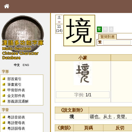
土
境
32
11
繁
簡
港
(14)
繁簡對應
繁
小篆
中文
ENG
字形
部首索引
筆畫索引
甲骨部件表
字例:
1/1
金文部件表
形義源流通解
字音
《說文新附》
境
疆也。从土，竟聲。
粵語音節表
粵語聲母表
《廣韻》
頁碼
反切
粵語韻母表