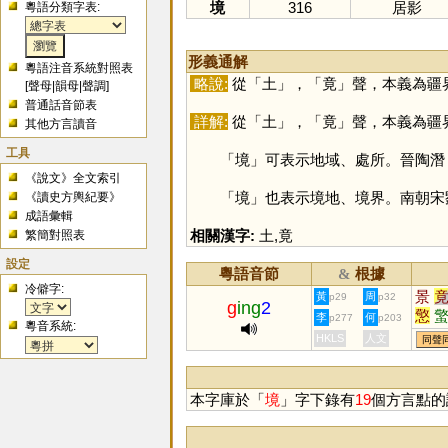
境
316
居影
粵語分類字表:
形義通解
粵語注音系統對照表
略說:
從「
土
」，「
竟
」聲，本義為疆
[
聲母
|
韻母
|
聲調
]
普通話音節表
詳解:
從「
土
」，「
竟
」聲，本義為疆
其他方言讀音
工具
「
境
」可表示地域、處所。晉陶潛
《說文》全文索引
「
境
」也表示境地、境界。南朝宋
《讀史方輿紀要》
成語彙輯
相關漢字:
土
,
竟
繁簡對照表
設定
粵語音節
根據
&
冷僻字:
景
黃
周
p29
p32
g
ing
2
憼
李
何
p277
p203
粵音系統:
HKLS
人文
同聲
本字庫於「
境
」字下錄有
19
個方言點的