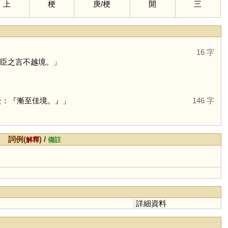
上
梗
庚
/
梗
開
三
16 字
外臣之言不越境。」
云：『漸至佳境。』」
146 字
詞例(
) /
解釋
備註
詳細資料