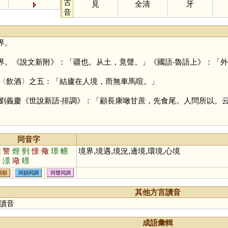
古
見
全清
牙
音
界。
界。《說文新附》：「疆也。从土，竟聲。」《國語‧魯語上》：「
〈飲酒〉之五：「結廬在人境，而無車馬喧。」
劉義慶《世說新語‧排調》：「顧長康噉甘蔗，先食尾。人問所以。
同音字
竟
警
烴
剄
憬
儆
璟
幜
境界,境遇,境況,邊境,環境,心境
蟼
澋
璥
暻
同韻
同韻同調
同聲同調
其他方言讀音
讀音
成語彙輯