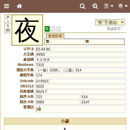
普
粵
夕
夜
36
5
繁
簡
港
單讀音字
(8)
繁簡對應
繁
簡
UTF-8
E5 A4 9C
大五碼
A95D
倉頡碼
卜人弓大
Matthews
7315
漢語大字典
（一版）0285；（二版）314
康熙字典
174
Unicode
U+591C
GB2312
5025
四角號碼
0024.7
頻序 A/B
723
514
頻次 A/B
3060
2147
普通話
y
小篆