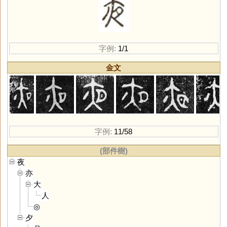
字例:
1/1
金文
字例:
11/58
(部件樹)
夜
亦
大
人
◎
夕