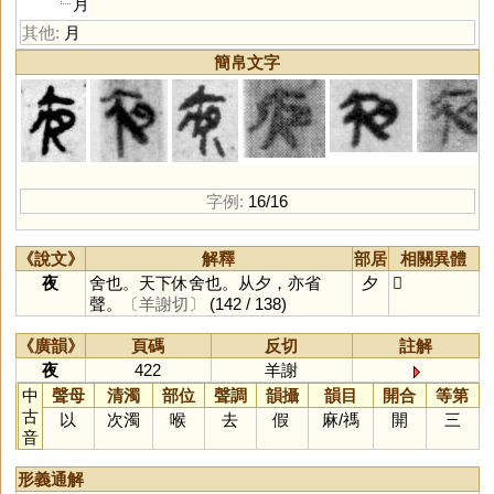
月
其他:
月
簡帛文字
字例:
16/16
《說文》
解釋
部居
相關異體
夜
舍也。天下休舍也。从夕，亦省
夕
𡖍
聲。
〔羊謝切〕
(142 / 138)
《廣韻》
頁碼
反切
註解
夜
422
羊謝
中
聲母
清濁
部位
聲調
韻攝
韻目
開合
等第
古
以
次濁
喉
去
假
麻
/
禡
開
三
音
形義通解