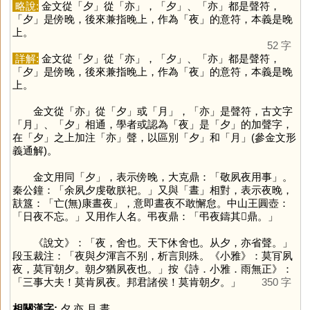
略說:
金文從「
夕
」從「
亦
」，「
夕
」、「
亦
」都是聲符，
「
夕
」是傍晚，後來兼指晚上，作為「
夜
」的意符，本義是晚
上。
52 字
詳解:
金文從「
夕
」從「
亦
」，「
夕
」、「
亦
」都是聲符，
「
夕
」是傍晚，後來兼指晚上，作為「
夜
」的意符，本義是晚
上。
金文從「
亦
」從「
夕
」或「
月
」，「
亦
」是聲符，古文字
「
月
」、「
夕
」相通，學者或認為「
夜
」是「
夕
」的加聲字，
在「
夕
」之上加注「
亦
」聲，以區別「
夕
」和「
月
」(參金文形
義通解)。
金文用同「
夕
」，表示傍晚，大克鼎：「敬夙夜用事」。
秦公鐘：「余夙夕虔敬朕祀。」又與「
晝
」相對，表示夜晚，
㝬簋：「亡(無)康晝夜」，意即晝夜不敢懈怠。中山王圓壺：
「日夜不忘。」又用作人名。弔夜鼎：「弔夜鑄其𩞔鼎。」
《說文》：「夜，舍也。天下休舍也。从夕，亦省聲。」
段玉裁注：「夜與夕渾言不别，析言則殊。《小雅》：莫肎夙
夜，莫肎朝夕。朝夕猶夙夜也。」按《詩．小雅．雨無正》：
「三事大夫！莫肯夙夜。邦君諸侯！莫肯朝夕。」
350 字
相關漢字:
夕
,
亦
,
月
,
晝