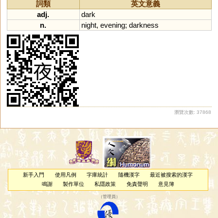
詞類
英文意義
adj.
dark
n.
night
,
evening
;
darkness
瀏覽次數: 37868
新手入門
使用凡例
字庫統計
隨機漢字
最近被搜索的漢字
鳴謝
製作單位
私隱政策
免責聲明
意見簿
（
管理員
）