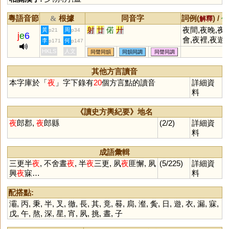
粵語音節
根據
同音字
詞例(
) /
&
解釋
備
射
廿
偌
廾
夜間,夜晚,夜
黃
周
p21
p34
j
e
6
會,夜裡,夜遊,
李
何
p171
p147
夜班,夜空,夜
HKLS
人文
同聲同韻
同韻同調
同聲同調
半,夜貓,夜生
活,夜景,夜幕,
其他方言讀音
夜來香,夜襲,
本字庫於「
夜
」字下錄有
20
個方言點的讀音
詳細資
深人靜,夜曲,
料
長夢多,夜場,
光,夜勤,夜郎
《讀史方輿紀要》地名
大,夜不閉戶,
夜
郎郡,
夜
郎縣
(2/2)
詳細資
航,夜鶯,夜有
料
夢,夜警,夜光
杯,夜明珠,夜
成語彙輯
盲,夜闌
三更半
夜
, 不舍晝
夜
, 半
夜
三更, 夙
夜
匪懈, 夙
(5/225)
詳細資
興
夜
寐…
料
配搭點:
灞
,
丙
,
秉
,
半
,
叉
,
徹
,
長
,
其
,
竟
,
晷
,
扃
,
瀣
,
夤
,
日
,
遊
,
衣
,
漏
,
寐
,
戊
,
午
,
熬
,
深
,
星
,
宵
,
夙
,
挑
,
晝
,
子