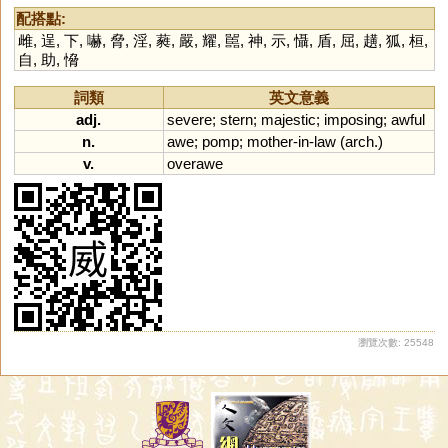
配搭點:
雌
,
逞
,
下
,
嚇
,
脅
,
淫
,
蕤
,
嚴
,
耀
,
嚚
,
神
,
示
,
懾
,
盾
,
屈
,
趪
,
狐
,
桓
,
自
,
助
,
愶
詞類
英文意義
adj.
severe
;
stern
;
majestic
;
imposing
;
awful
n.
awe
;
pomp
;
mother
-
in
-
law
(
arch
.)
v.
overawe
瀏覽次數: 25548