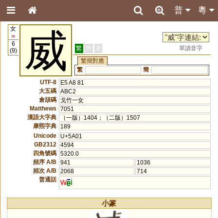
普
粵
女
威
38
6
繁
簡
港
單讀音字
(9)
繁簡對應
繁
簡
UTF-8
E5 A8 81
大五碼
ABC2
倉頡碼
戈竹一女
Matthews
7051
漢語大字典
（一版）1404；（二版）1507
康熙字典
189
Unicode
U+5A01
GB2312
4594
四角號碼
5320.0
頻序 A/B
941
1036
頻次 A/B
2068
714
普通話
w
i
小篆