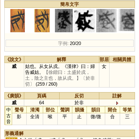
簡帛文字
字例:
20/20
《說文》
解釋
部居
相關異體
威
姑也。从女从戌。《漢律》曰：婦
女
告威姑。
【徐鍇曰：土盛於戌，
土，陰之主也，故从戌。】
〔於非
切〕
(259 / 260)
《廣韻》
頁碼
反切
註解
威
64
於非
中
聲母
清濁
部位
聲調
韻攝
韻目
開合
等第
古
影
全清
喉
平
止
微
/
微
合
三
音
形義通解