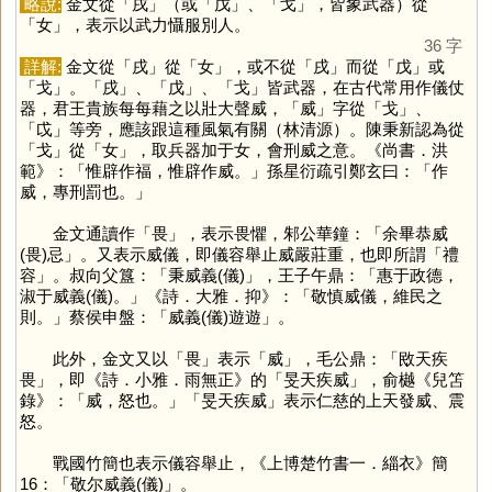
略說:
金文從「
戌
」（或「
戊
」、「
戈
」，皆象武器）從
「
女
」，表示以武力懾服別人。
36 字
詳解:
金文從「
戌
」從「
女
」，或不從「
戌
」而從「
戊
」或
「
戈
」。「
戌
」、「
戊
」、「
戈
」皆武器，在古代常用作儀仗
器，君王貴族每每藉之以壯大聲威，「
威
」字從「
戈
」、
「
戉
」等旁，應該跟這種風氣有關（林清源）。陳秉新認為從
「
戈
」從「
女
」，取兵器加于女，會刑威之意。《尚書．洪
範》：「惟辟作福，惟辟作威。」孫星衍疏引鄭玄曰：「作
威，專刑罰也。」
金文通讀作「
畏
」，表示畏懼，邾公華鐘：「余畢恭威
(畏)忌」。又表示威儀，即儀容舉止威嚴莊重，也即所謂「禮
容」。叔向父簋：「秉威義(儀)」，王子午鼎：「惠于政德，
淑于威義(儀)。」《詩．大雅．抑》：「敬慎威儀，維民之
則。」蔡侯申盤：「威義(儀)遊遊」。
此外，金文又以「
畏
」表示「
威
」，毛公鼎：「敃天疾
畏」，即《詩．小雅．雨無正》的「旻天疾威」，俞樾《兒笘
錄》：「威，怒也。」「旻天疾威」表示仁慈的上天發威、震
怒。
戰國竹簡也表示儀容舉止，《上博楚竹書一．緇衣》簡
16：「敬尔威義(儀)」。