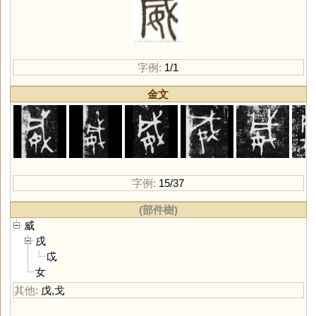
字例:
1/1
金文
字例:
15/37
(部件樹)
威
戌
戉
女
其他:
戊
,
戈