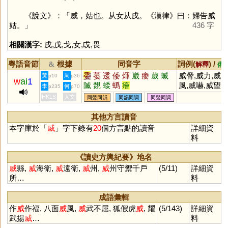
《說文》：「威，姑也。从女从戌。《漢律》曰：婦告威
姑。」
436 字
相關漢字:
戌
,
戊
,
戈
,
女
,
戉
,
畏
粵語音節
根據
同音字
詞例(
) /
&
解釋
備
委
萎
逶
倭
煇
崴
痿
葳
蝛
威脅,威力,威
黃
周
p10
p36
w
ai
1
隇
覣
蜲
蟡
癐
風,威嚇,威望,
李
何
p235
p70
威武,威嚴,威
HKLS
人文
同聲同韻
同韻同調
同聲同調
猛,威名,威勢,
威逼,威風凜凜
其他方言讀音
本字庫於「
威
」字下錄有
20
個方言點的讀音
詳細資
料
《讀史方輿紀要》地名
威
縣,
威
海衛,
威
遠衛,
威
州,
威
州守禦千戶
(5/11)
詳細資
所…
料
成語彙輯
作
威
作福, 八面
威
風,
威
武不屈, 狐假虎
威
, 耀
(5/143)
詳細資
武揚
威
…
料