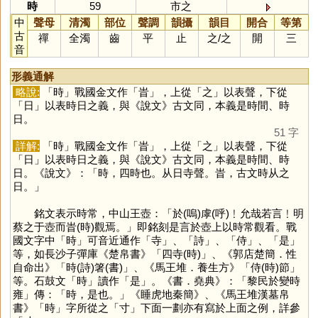
時
59
市之
中
聲母
清濁
部位
聲調
韻攝
韻目
開合
等第
古
禪
全濁
齒
平
止
之
/
之
開
三
音
形義通解
略說:
「
時
」戰國金文作「
旹
」，上從「
之
」以表聲，下從
「
日
」以表時日之義，與《說文》古文同，本義是時間、時
日。
51 字
詳解:
「
時
」戰國金文作「
旹
」，上從「
之
」以表聲，下從
「
日
」以表時日之義，與《說文》古文同，本義是時間、時
日。《說文》：「時，四時也。从日寺聲。旹，古文時从之
日。」
銘文表示時常，中山王壺：「於(嗚)虖(呼)﹗允哉若言﹗明
蔡之于壺而旹(時)觀焉。」即銘刻是言於壺上以時常觀看。戰
國文字中「
時
」可音近通作「
寺
」、「
詩
」、「
侍
」、「
是
」
等，如長沙子彈庫《楚帛書》「四寺(時)」、《郭店楚簡．性
自命出》「時(詩)箸(書)」、《馬王堆．養生方》「侍(時)節」
等。石鼓文「
時
」讀作「
是
」。《書．堯典》：「黎民於變時
雍」傳：「時，是也。」《睡虎地秦簡》、《馬王堆漢墓帛
書》「
時
」字所從之「
寸
」下面一劃亦有寫於上面之例，詳參