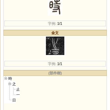
字例:
1/1
金文
字例:
1/1
(部件樹)
時
之
止
一
日