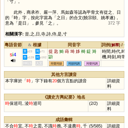
「
寸
」。
此外，商承祚、嚴一萍、馬如森等認為甲骨文有從之、日
的「
時
」字，按此字當為「之日」的合文(饒宗頤、姚孝遂)，
意為「是日」，參見「
之
」。
372 字
相關漢字:
旹
,
之
,
日
,
寺
,
詩
,
侍
,
是
,
寸
粵語音節
根據
同音字
詞例(
) /
&
解釋
備
提
匙
鰣
蒔
塒
姼
榯
鍉
溡
時間,時代,時
黃
周
p23
p71
s
i
4
鼭
機,時刻,時常,
李
何
p129
p162
時光,時空,時
HKLS
人文
同聲同韻
同韻同調
同聲同調
速,時勢,時裝,
時事,時尚,不
其他方言讀音
時宜,風靡一時
本字庫於「
時
」字下錄有
20
個方言點的讀音
詳細資
廢時失事
料
《讀史方輿紀要》地名
時
保巡司, 淩
時
巡司
(2/2)
詳細資
料
成語彙輯
不合
時
宜, 不
時
之需, 不識
時
務, 不違農
時
, 千
(5/585)
詳細資