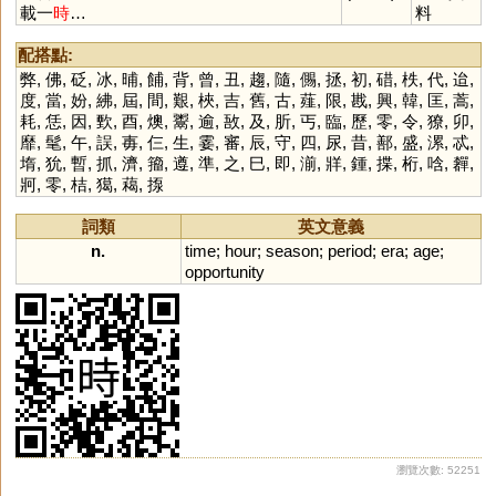
載一
時
…
料
配搭點:
弊
,
佛
,
砭
,
冰
,
晡
,
餔
,
背
,
曾
,
丑
,
趨
,
隨
,
儩
,
拯
,
初
,
碏
,
柣
,
代
,
迨
,
度
,
當
,
妢
,
紼
,
屆
,
間
,
艱
,
梜
,
吉
,
舊
,
古
,
薤
,
限
,
戡
,
興
,
韓
,
匡
,
蒿
,
耗
,
恁
,
因
,
歅
,
酉
,
燠
,
鬻
,
逾
,
敔
,
及
,
肵
,
丐
,
臨
,
歷
,
零
,
令
,
獠
,
卯
,
靡
,
髦
,
午
,
誤
,
毐
,
仨
,
生
,
霎
,
審
,
辰
,
守
,
四
,
尿
,
昔
,
鄯
,
盛
,
漯
,
忒
,
堶
,
狁
,
暫
,
抓
,
濟
,
籀
,
遵
,
準
,
之
,
巳
,
即
,
湔
,
牂
,
鍾
,
揲
,
桁
,
唅
,
奲
,
牁
,
零
,
桔
,
獦
,
藒
,
揼
詞類
英文意義
n.
time
;
hour
;
season
;
period
;
era
;
age
;
opportunity
瀏覽次數: 52251