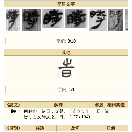
簡帛文字
字例:
8/10
其他
字例:
1/1
《說文》
解釋
部居
相關異體
時
四時也。从日，寺聲。
〔市之切〕
日
旹
旹，古文時从之、日。
(137 / 134)
《廣韻》
頁碼
反切
註解