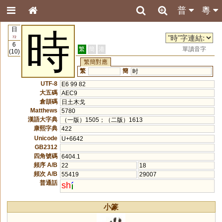
普
粵
日
時
72
6
繁
簡
港
單讀音字
(10)
繁簡對應
繁
簡
时
UTF-8
E6 99 82
大五碼
AEC9
倉頡碼
日土木戈
Matthews
5780
漢語大字典
（一版）1505；（二版）1613
康熙字典
422
Unicode
U+6642
GB2312
四角號碼
6404.1
頻序 A/B
22
18
頻次 A/B
55419
29007
普通話
sh
小篆