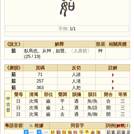
字例:
1/1
《說文》
解釋
部居
相關異體
茹
飤馬也。从艸，如聲。
〔人庶切〕
艸
(25 / 19)
《廣韻》
頁碼
反切
註解
茹
71
人諸
茹
257
人渚
茹
363
人恕
聲母
清濁
部位
聲調
韻攝
韻目
開合
等第
中
日
次濁
齒
平
遇
魚
/
魚
合
三
古
日
次濁
齒
上
遇
魚
/
語
開
三
音
日
次濁
齒
去
遇
魚
/
御
開
三
粵語音節
根據
同音字
詞例(
) /
&
解釋
備
於
如
與
魚
餘
于
予
余
漁
茹素,茹葷,茹
黃
周
p50
p146