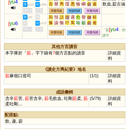
j
yu
4
吾
譽
輿
儒
愚
愉
嶼
俞
逾
飲血,茹古涵今
李
何
p119
p369
迂
娛
禺
榆
蠕
虞
渝
隅
圩
茹柔吐剛,茹
HKLS
人文
同聲同韻
同韻同調
同聲同調
瑜
庾
孺
嵎
盂
銣
揄
諛
腴
吞悲,含辛茹
與
預
語
雨
遇
愈
譽
御
裕
黃
周
p50
竽
歟
濡
喁
畬
臾
嚅
覦
璵
豫
諭
愉
吁
寓
喻
籲
俞
逾
j
yu
6
李
何
p372
臑
艅
崳
旟
繻
邘
歈
毹
狳
禦
禺
峪
隅
馭
澦
孺
銣
覦
j
yu
4
HKLS
人文
「茹
」的
窬
萸
薷
襦
髃
蝓
雩
踰
妤
同聲同韻
同韻同調
同聲同調
洳
窬
踰
与
藇
蕷
悆
蓹
瘉
讀字
褕
帤
挐
舁
湡
袽
隃
牏
睮
翑
礜
癒
羭
蕍
蕠
嬬
鴽
謣
鰅
轝
醹
其他方言讀音
鸆
齵
鸒
擩
堣
杅
楰
腢
媮
本字庫於「
茹
」字下錄有
7
個方言點的讀音
詳細資
与
澞
侞
堬
雓
燸
歶
蒘
硢
料
釪
鮽
筎
螸
籅
曘
蝡
《讀史方輿紀要》地名
茹
麻嶺口巡司
(1/1)
詳細資
料
成語彙輯
含辛
茹
苦,
茹
苦含辛,
茹
毛飲血, 吐剛
茹
柔,
茹
(5/79)
詳細資
柔吐剛…
料
配搭點:
飲
,
藘
,
蔚