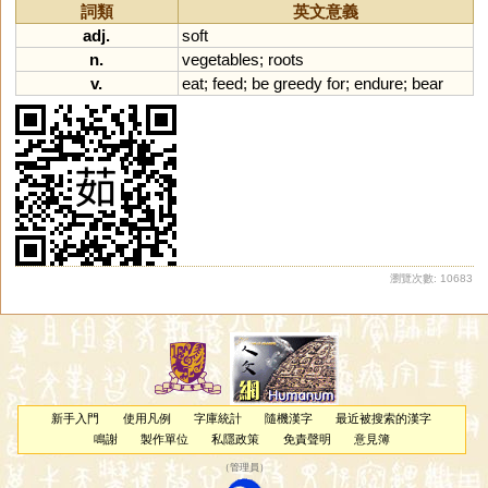
詞類
英文意義
adj.
soft
n.
vegetables
;
roots
v.
eat
;
feed
;
be
greedy
for
;
endure
;
bear
瀏覽次數: 10683
新手入門
使用凡例
字庫統計
隨機漢字
最近被搜索的漢字
鳴謝
製作單位
私隱政策
免責聲明
意見簿
（
管理員
）