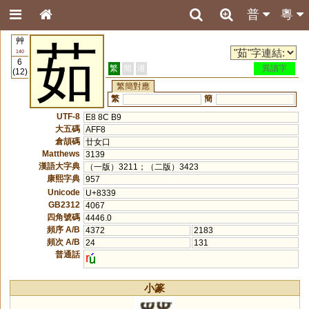
普
粵
艸
茹
140
6
繁
簡
港
異讀字
(12)
繁簡對應
繁
簡
UTF-8
E8 8C B9
大五碼
AFF8
倉頡碼
廿女口
Matthews
3139
漢語大字典
（一版）3211；（二版）3423
康熙字典
957
Unicode
U+8339
GB2312
4067
四角號碼
4446.0
頻序 A/B
4372
2183
頻次 A/B
24
131
普通話
r
小篆