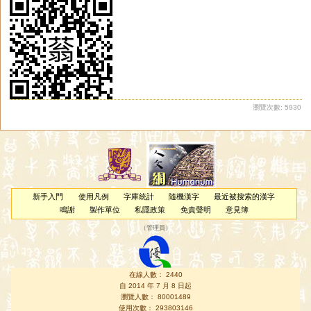
瀏覽次數: 5930
新手入門
使用凡例
字庫統計
隨機漢字
最近被搜索的漢字
鳴謝
製作單位
私隱政策
免責聲明
意見簿
（
管理員
）
在線人數： 2440
自 2014 年 7 月 8 日起
瀏覽人數： 80001489
使用次數： 293803146