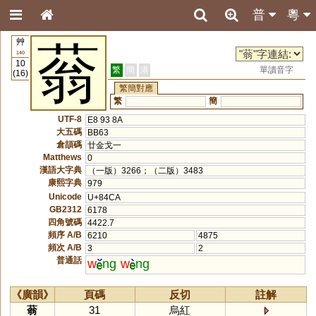
普
粵
艸
蓊
140
10
繁
簡
港
單讀音字
(16)
繁簡對應
繁
簡
UTF-8
E8 93 8A
大五碼
BB63
倉頡碼
廿金戈一
Matthews
0
漢語大字典
（一版）3266；（二版）3483
康熙字典
979
Unicode
U+84CA
GB2312
6178
四角號碼
4422.7
頻序 A/B
6210
4875
頻次 A/B
3
2
普通話
w
ng
w
ng
《廣韻》
頁碼
反切
註解
蓊
31
烏紅