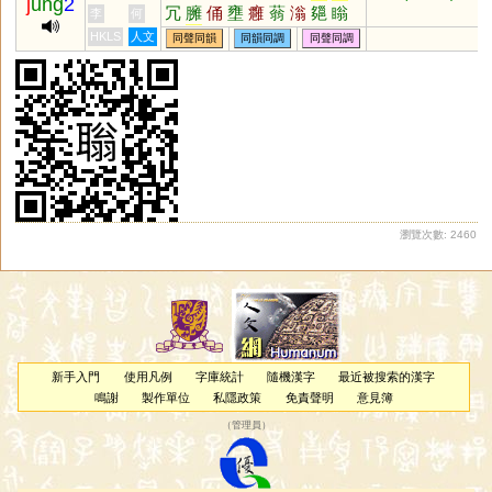
j
ung
2
冗
臃
俑
壅
癰
蓊
滃
郺
瞈
李
何
暡
踊
塕
埇
HKLS
人文
同聲同韻
同韻同調
同聲同調
瀏覽次數: 2460
新手入門
使用凡例
字庫統計
隨機漢字
最近被搜索的漢字
鳴謝
製作單位
私隱政策
免責聲明
意見簿
（
管理員
）