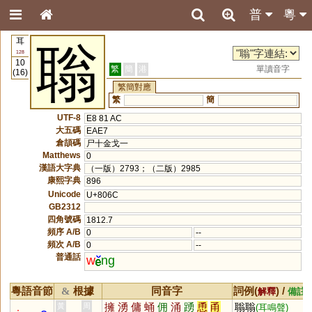
普
粵
耳
聬
128
10
繁
簡
港
單讀音字
(16)
繁簡對應
繁
簡
UTF-8
E8 81 AC
大五碼
EAE7
倉頡碼
尸十金戈一
Matthews
0
漢語大字典
（一版）2793；（二版）2985
康熙字典
896
Unicode
U+806C
GB2312
四角號碼
1812.7
頻序 A/B
0
--
頻次 A/B
0
--
普通話
w
ng
粵語音節
根據
同音字
詞例(
) /
&
解釋
備註
擁
湧
傭
蛹
佣
涌
踴
恿
甬
聬聬
黃
周
(耳鳴聲)