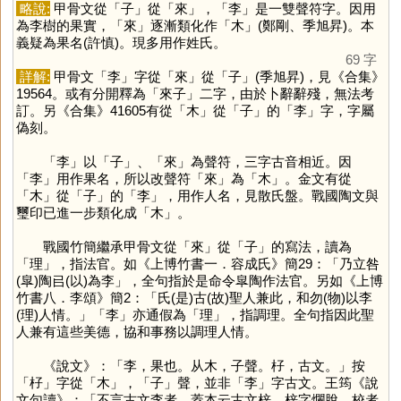
略說:
甲骨文從「
子
」從「
來
」，「
李
」是一雙聲符字。因用
為李樹的果實，「
來
」逐漸類化作「
木
」(鄭剛、季旭昇)。本
義疑為果名(許慎)。現多用作姓氏。
69 字
詳解:
甲骨文「
李
」字從「
來
」從「
子
」(季旭昇)，見《合集》
19564。或有分開釋為「來子」二字，由於卜辭辭殘，無法考
訂。另《合集》41605有從「
木
」從「
子
」的「
李
」字，字屬
偽刻。
「
李
」以「
子
」、「
來
」為聲符，三字古音相近。因
「
李
」用作果名，所以改聲符「
來
」為「
木
」。金文有從
「
木
」從「
子
」的「
李
」，用作人名，見散氏盤。戰國陶文與
璽印已進一步類化成「
木
」。
戰國竹簡繼承甲骨文從「
來
」從「
子
」的寫法，讀為
「
理
」，指法官。如《上博竹書一．容成氏》簡29：「乃立咎
(皐)陶㠯(以)為李」，全句指於是命令皐陶作法官。另如《上博
竹書八．李頌》簡2：「氏(是)古(故)聖人兼此，和勿(物)以李
(理)人情。」「
李
」亦通假為「
理
」，指調理。全句指因此聖
人兼有這些美德，協和事務以調理人情。
《說文》：「李，果也。从木，子聲。杍，古文。」按
「
杍
」字從「
木
」，「
子
」聲，並非「
李
」字古文。王筠《說
文句讀》：「不言古文李者，蓋本云古文梓。梓字爛脫，校者