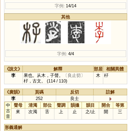
字例:
14/14
其他
字例:
4/4
《說文》
解釋
部居
相關異體
李
果也。从木，子聲。
〔良止切〕
木
杍
杍，古文。
(114 / 110)
《廣韻》
頁碼
反切
註解
李
252
良士
中
聲母
清濁
部位
聲調
韻攝
韻目
開合
等第
古
來
次濁
舌
上
止
之
/
止
開
三
音
形義通解