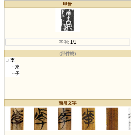
甲骨
字例:
1/1
(部件樹)
李
來
子
簡帛文字