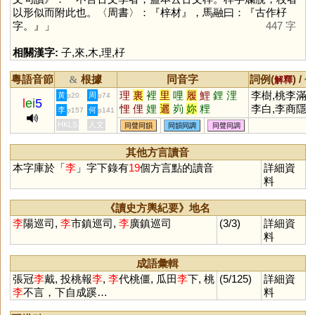
以形似而附此也。〈周書〉：『梓材』，馬融曰：『古作杍
字。』」
447 字
相關漢字:
子
,
來
,
木
,
理
,
杍
粵語音節
根據
同音字
詞例(
) /
&
解釋
備
理
裏
裡
里
哩
履
鯉
鋰
浬
李樹,桃李滿門
黃
周
p20
p74
l
ei
5
悝
俚
娌
邐
峛
妳
粴
李白,李商隱
李
何
p157
p141
HKLS
人文
同聲同韻
同韻同調
同聲同調
其他方言讀音
本字庫於「
李
」字下錄有
19
個方言點的讀音
詳細資
料
《讀史方輿紀要》地名
李
陽巡司,
李
市鎮巡司,
李
廣鎮巡司
(3/3)
詳細資
料
成語彙輯
張冠
李
戴, 投桃報
李
,
李
代桃僵, 瓜田
李
下, 桃
(5/125)
詳細資
李
不言，下自成蹊…
料