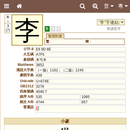
普
粵
木
李
75
3
繁
簡
港
單讀音字
(7)
繁簡對應
繁
簡
UTF-8
E6 9D 8E
大五碼
A7F5
倉頡碼
木弓木
Matthews
3852
漢語大字典
（一版）1162；（二版）1245
康熙字典
439
Unicode
U+674E
GB2312
3278
四角號碼
4040.7
頻序 A/B
535
1085
頻次 A/B
4744
657
普通話
l
小篆