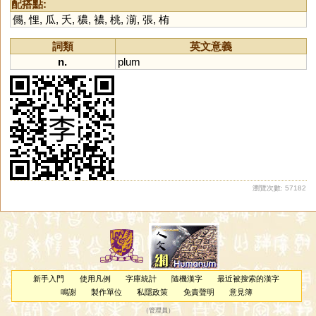
配搭點:
儩
,
悝
,
瓜
,
夭
,
穠
,
襛
,
桃
,
湔
,
張
,
栯
詞類
英文意義
n.
plum
瀏覽次數: 57182
新手入門
使用凡例
字庫統計
隨機漢字
最近被搜索的漢字
鳴謝
製作單位
私隱政策
免責聲明
意見簿
（
管理員
）