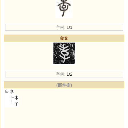
字例:
1/1
金文
字例:
1/2
(部件樹)
李
木
子