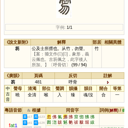
字例:
1/1
《說文新附》
解釋
部居
相關異體
笏
公及士所搢也。从竹，勿聲。
竹
【案：籀文作(𡇉)[𡆷]，象形，義
云佩也。古笏佩之，此字後人
所加。】
〔呼骨切〕
(99 / 94)
《廣韻》
頁碼
反切
註解
笏
481
呼骨
中
聲母
清濁
部位
聲調
韻攝
韻目
開合
等第
古
曉
全清
喉
入
臻
魂
/
沒
合
一
音
粵語音節
根據
同音字
詞例(
) /
&
解釋
備
忽
佛
氟
弗
拂
窟
惚
狒
彿
黃
周
p17
p123
囫
淴
韍
魆
艴
祓
黻
堀
紱
李
何
p41
p126
f
at
1
巿
芾
茀
紼
笰
袚
欻
綍
矻