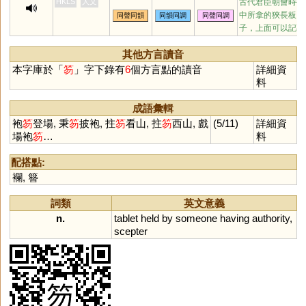
HKLS
人文
古代君臣朝會時手
芴
曶
昒
帗
刜
胐
窋
泏
匢
中所拿的狹長板
同聲同韻
同韻同調
同聲同調
冹
啒
柭
柫
烼
翇
圣
子，上面可以記事
其他方言讀音
本字庫於「
笏
」字下錄有
6
個方言點的讀音
詳細資
料
成語彙輯
袍
笏
登場, 秉
笏
披袍, 拄
笏
看山, 拄
笏
西山, 戲
(5/11)
詳細資
場袍
笏
…
料
配搭點:
襴
,
簪
詞類
英文意義
n.
tablet
held
by
someone
having
authority
,
scepter