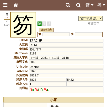
普
粵
竹
笏
118
4
繁
簡
港
單讀音字
(10)
繁簡對應
繁
簡
UTF-8
E7 AC 8F
大五碼
D343
倉頡碼
竹心竹竹
Matthews
2193
漢語大字典
（一版）2951；（二版）3148
康熙字典
806
Unicode
U+7B0F
GB2312
8343
四角號碼
8822.7
頻序 A/B
6823
5422
頻次 A/B
1
--
普通話
h
w
n
w
小篆