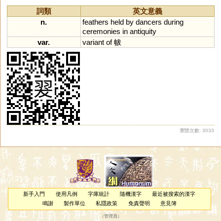
匢
冹
啒
柭
柫
烼
圣
詞類
英文意義
n.
feathers
held
by
dancers
during
ceremonies
in
antiquity
var.
variant
of
帗
瀏覽次數: 3033
新手入門
使用凡例
字庫統計
隨機漢字
最近被搜索的漢字
鳴謝
製作單位
私隱政策
免責聲明
意見簿
（
管理員
）