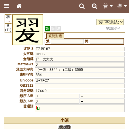
普
粵
羽
翇
124
5
繁
簡
港
單讀音字
(11)
繁簡對應
繁
簡
UTF-8
E7 BF 87
大五碼
D6FB
倉頡碼
尸一戈大大
Matthews
0
漢語大字典
（一版）3344；（二版）3565
康熙字典
884
Unicode
U+7FC7
GB2312
四角號碼
1744.0
頻序 A/B
0
--
頻次 A/B
0
--
普通話
f
小篆