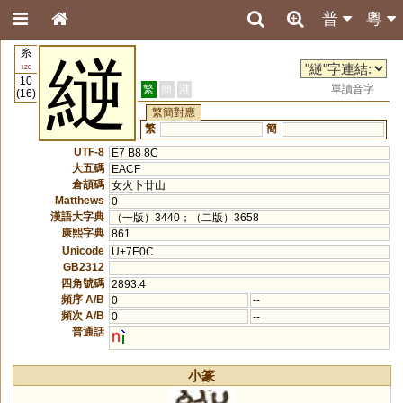
普
粵
糸
縌
120
10
繁
簡
港
單讀音字
(16)
繁簡對應
繁
簡
UTF-8
E7 B8 8C
大五碼
EACF
倉頡碼
女火卜廿山
Matthews
0
漢語大字典
（一版）3440；（二版）3658
康熙字典
861
Unicode
U+7E0C
GB2312
四角號碼
2893.4
頻序 A/B
0
--
頻次 A/B
0
--
普通話
n
小篆