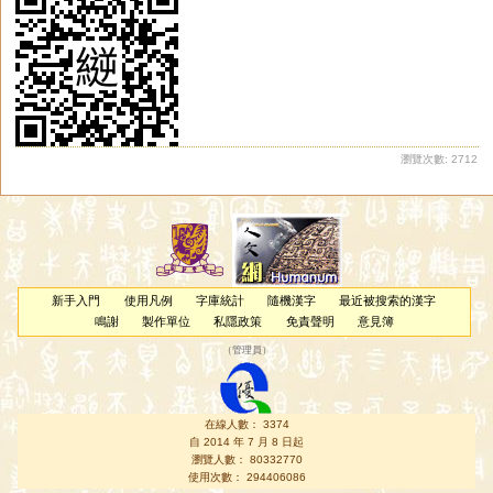
焲
熼
晹
釴
霬
帟
埸
瀏覽次數: 2712
新手入門
使用凡例
字庫統計
隨機漢字
最近被搜索的漢字
鳴謝
製作單位
私隱政策
免責聲明
意見簿
（
管理員
）
在線人數： 3374
自 2014 年 7 月 8 日起
瀏覽人數： 80332770
使用次數： 294406086