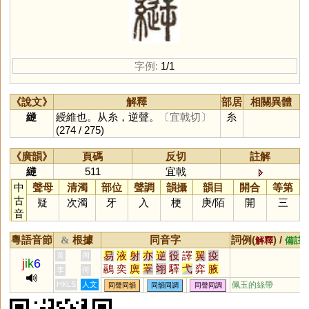
字例:
1/1
《說文》
解釋
部居
相關異體
縌
綬維也。从糸，逆聲。
〔宜戟切〕
糸
(274 / 275)
《廣韻》
頁碼
反切
註解
縌
511
宜戟
中
聲母
清濁
部位
聲調
韻攝
韻目
開合
等第
古
疑
次濁
牙
入
梗
庚
/
陌
開
三
音
粵語音節
根據
同音字
詞例(
) /
&
解釋
備註
易
液
射
亦
逆
役
譯
翼
疫
黃
周
j
ik
6
鷊
奕
廙
睪
翊
驛
弋
弈
腋
李
何
繹
掖
翌
熤
薿
嶧
杙
蜴
鶂
HKLS
人文
佩玉的絲帶
同聲同韻
同韻同調
同聲同調
嶷
懌
鷁
屰
芅
圛
垼
黓
燚
艗
斁
燡
瀷
醳
譺
馹
墿
隿