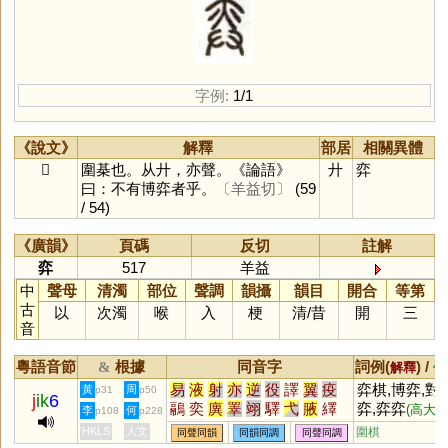
字例:
1/1
《說文》
解釋
部居
相關異體
𢌾
圍棊也。从廾，亦聲。《論語》
廾
弈
曰：不有博弈者乎。
〔羊益切〕
(59
/ 54)
《廣韻》
頁碼
反切
註解
弈
517
羊益
中
聲母
清濁
部位
聲調
韻攝
韻目
開合
等第
古
以
次濁
喉
入
梗
清
/
昔
開
三
音
粵語音節
根據
同音字
詞例(
) /
&
解釋
備
易
液
射
亦
逆
役
譯
翼
疫
弈棋,博弈,對
黃
周
p31
p50
j
ik
6
鷊
奕
廙
睪
翊
驛
弋
腋
繹
弈,弈弈
(高大貌
李
何
p108
p228
掖
翌
熤
薿
嶧
杙
蜴
鶂
嶷
弈業
,弈
(大業)
HKLS
人文
圍棋
同聲同韻
同韻同調
同聲同調
懌
鷁
屰
馹
燚
圛
黓
艗
垼