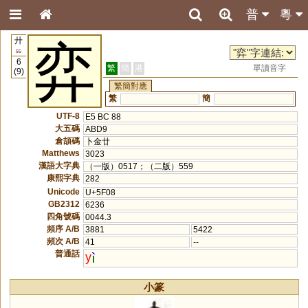
普
粵
廾
弈
55
6
繁
簡
港
單讀音字
(9)
繁簡對應
繁
簡
UTF-8
E5 BC 88
大五碼
ABD9
倉頡碼
卜金廿
Matthews
3023
漢語大字典
（一版）0517；（二版）559
康熙字典
282
Unicode
U+5F08
GB2312
6236
四角號碼
0044.3
頻序 A/B
3881
5422
頻次 A/B
41
--
普通話
y
小篆