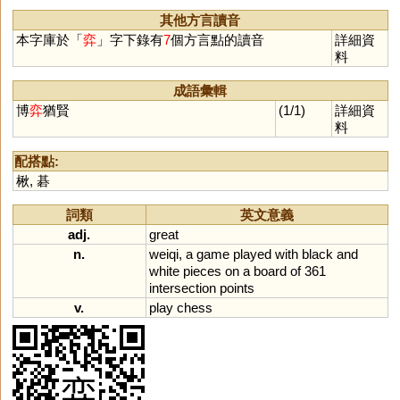
(盛大顯赫貌)
芅
斁
帟
燡
埸
瀷
醳
譺
墿
其他方言讀音
隿
焲
熼
晹
縌
釴
霬
本字庫於「
弈
」字下錄有
7
個方言點的讀音
詳細資
料
成語彙輯
博
弈
猶賢
(1/1)
詳細資
料
配搭點:
楸
,
碁
詞類
英文意義
adj.
great
n.
weiqi
,
a
game
played
with
black
and
white
pieces
on
a
board
of
361
intersection
points
v.
play
chess